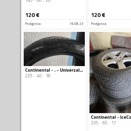
145
60
20
120
€
120
€
Podgorica
16.08.23
Podgorica
Continental - . - Univerzalna guma
225
40
18
235
65
17