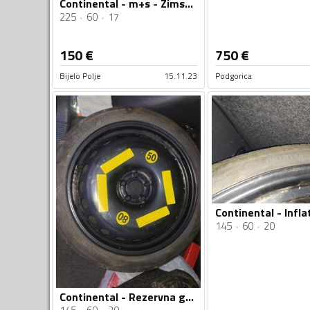
Continental - m+s - Zimska guma
225
60
17
150
€
750
€
Bijelo Polje
15.11.23
Podgorica
145
60
20
Continental - Rezervna guma r20 - Univerzalna guma