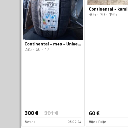
305
70
19.5
Continental - m+s - Univerzalna guma
235
60
17
300
€
301
€
60
€
Berane
05.02.24
Bijelo Polje