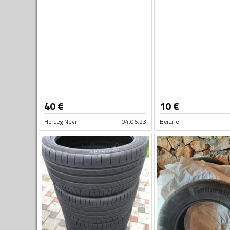
40
€
10
€
Herceg Novi
04.06.23
Berane