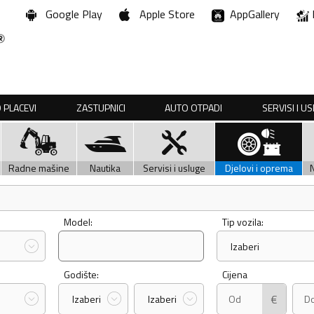
Google Play
Apple Store
AppGallery
 PLACEVI
ZASTUPNICI
AUTO OTPADI
SERVISI I U
Radne mašine
Nautika
Servisi i usluge
Djelovi i oprema
Model:
Tip vozila:
Izaberi
Godište:
Cijena
€
Izaberi
Izaberi