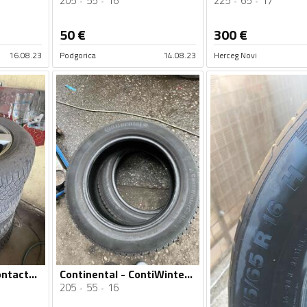
205
55
16
225
65
17
50
€
300
€
16.08.23
Podgorica
14.08.23
Herceg Novi
Continental - IceContact2 Winter - Zimska guma
Continental - ContiWinterContact - Zimska guma
205
55
16