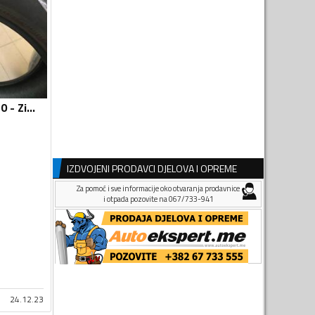
Continental - TS830 - Zimska guma
IZDVOJENI PRODAVCI DJELOVA I OPREME
Za pomoć i sve informacije oko otvaranja prodavnice
i otpada pozovite na 067/733-941
24.12.23