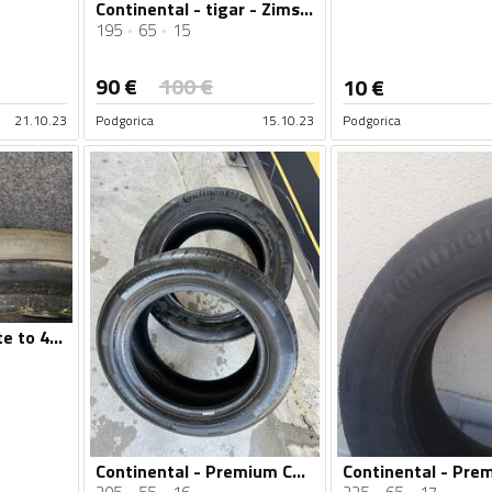
Continental - tigar - Zimska guma
195
65
15
90
€
100
€
10
€
21.10.23
Podgorica
15.10.23
Podgorica
Continental - Inflate to 420 KPA - Univerzalna guma
Continental - Premium Contact 5 - Ljetnja guma