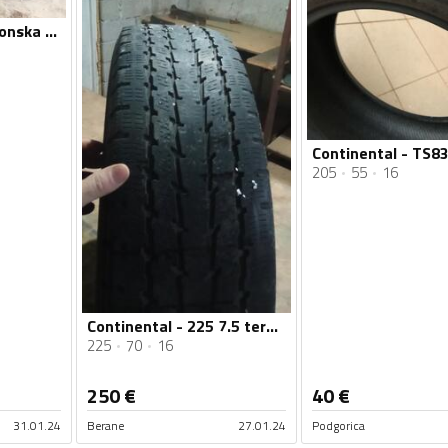
Continental - kamionska - Univerzalna guma
205
55
16
Continental - 225 7.5 teretne - Univerzalna guma
225
70
16
250
€
40
€
31.01.24
Berane
27.01.24
Podgorica