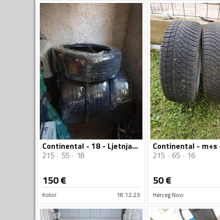
Continental - 18 - Ljetnja guma
215
55
18
215
65
16
150
€
50
€
Kotor
18.12.23
Herceg Novi