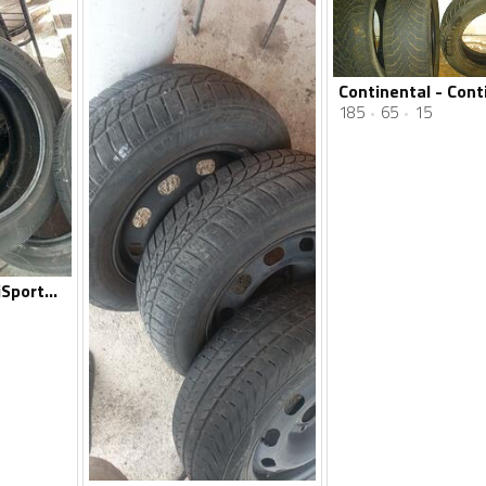
185
65
15
Continental - ContiSportContact - Ljetnja guma