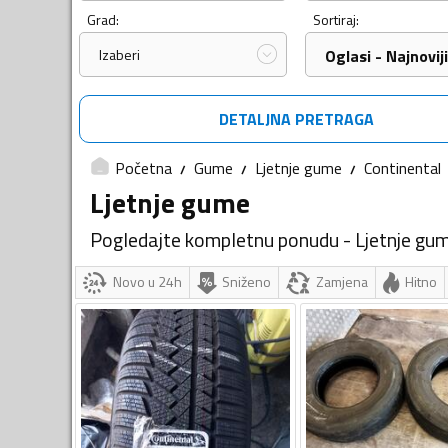
Grad:
Sortiraj:
Izaberi
Oglasi - Najnoviji
DETALJNA PRETRAGA
Početna
Gume
Ljetnje gume
Continental
Ljetnje gume
Pogledajte kompletnu ponudu - Ljetnje gu
Novo u 24h
Sniženo
Zamjena
Hitno