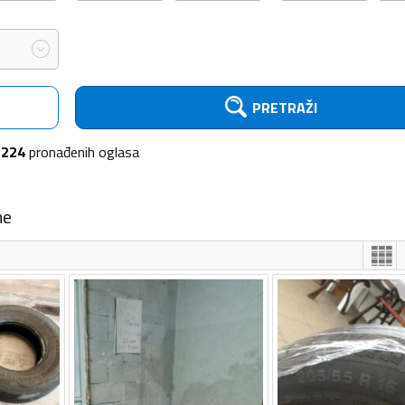
PRETRAŽI
224
pronađenih
oglasa
me