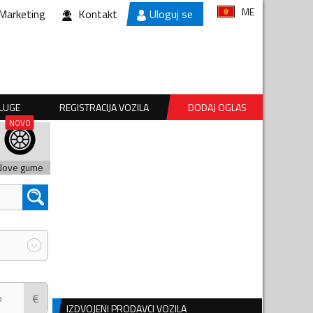
ME
Marketing
Kontakt
Uloguj se
SLUGE
REGISTRACIJA VOZILA
DODAJ OGLAS
Nove gume
€
IZDVOJENI PRODAVCI VOZILA