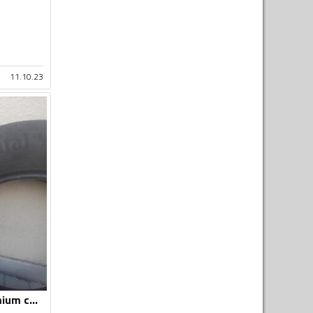
11.10.23
Continental - Premium contact 5 - Ljetnja guma