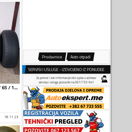
Prodavnice
Auto otpadi
SERVISI I USLUGE - IZDVOJENO IZ PONUDEE
Za pomoć i sve informacije oko upisa u adresar
servisa i usluga pozovite na 067/733-941
Continental - 195 / 65 / 15 - Univerzalna guma
18.11.23