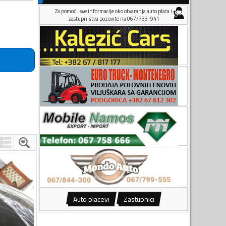
Za pomoć i sve informacije oko otvaranja auto placa i
zastupništva pozovite na 067/733-941
Auto placevi
Zastupnici