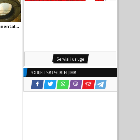
Continental - Continental 2 gume dimenzija 185/65 R15 - Univerzalna guma
Servisi i usluge
PODIJELI SA PRIJATELJIMA