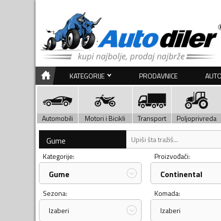
KATEGORIJE
PRODAVNICE
AUTO
Automobili
Motori i Bicikli
Transport
Poljoprivreda
Gume
Kategorije:
Proizvođači:
Gume
Continental
Sezona:
Komada:
Izaberi
Izaberi