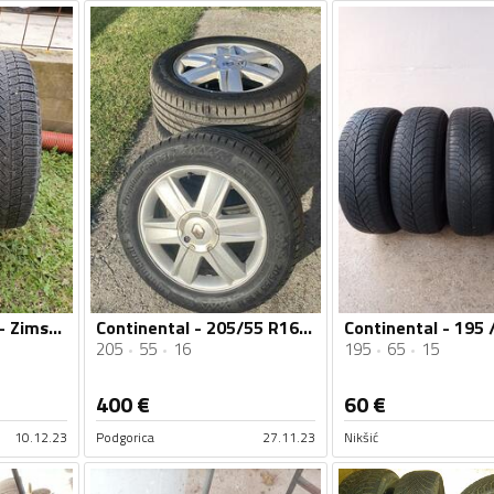
Continental - m+s - Zimska guma
Continental - 205/55 R16 - Ljetnja guma
205
55
16
195
65
15
400
€
60
€
10.12.23
Podgorica
27.11.23
Nikšić