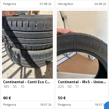
Podgorica
07.08.24
Herceg Novi
04.08.24
Continental - Conti Eco Contact 5 - Ljetnja guma
Continental - M+S - Univerzalna guma
185
55
15
225
50
17
80
€
50
€
Podgorica
19.07.24
Podgorica
19.07.24