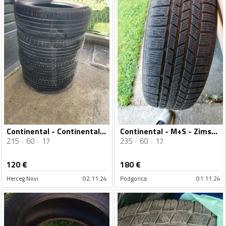
Continental - Continental - Ljetnja guma
Continental - M+S - Zimska guma
215
60
17
235
60
17
120
€
180
€
Herceg Novi
02.11.24
Podgorica
01.11.24