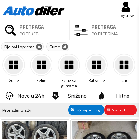
Uloguj se
PRETRAGA
PRETRAGA
PO TEKSTU
PO FILTERIMA
Djelovi i oprema
Gume
Gume
Felne
Felne sa
Ratkapne
Lanci
gumama
Novo u 24h
Sniženo
Hitno
Pronađeno
224
Sačuvaj pretragu
Resetuj filtere