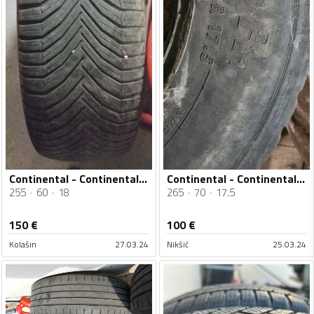
Continental - Continental - Zimska guma
Continental - Continental - Univerzalna guma
255
60
18
265
70
17.5
150
€
100
€
Kolašin
27.03.24
Nikšić
25.03.24