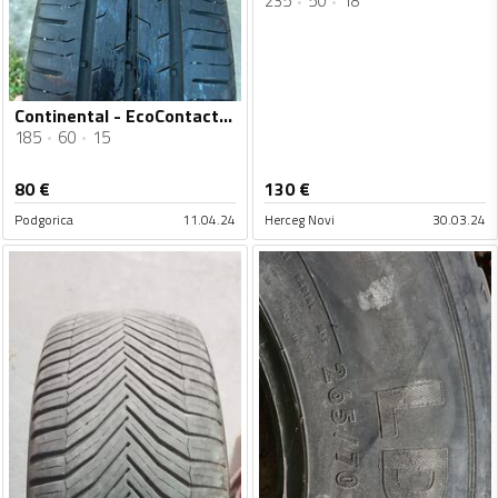
235
50
18
Continental - EcoContact6 - Ljetnja guma
185
60
15
80
€
130
€
Podgorica
11.04.24
Herceg Novi
30.03.24