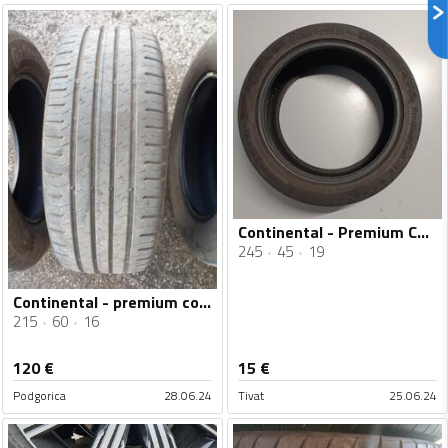
Continental - Premium Contact 6 - Ljetnja guma
245
45
19
Continental - premium contact - Ljetnja guma
215
60
16
120
€
15
€
Podgorica
28.06.24
Tivat
25.06.24