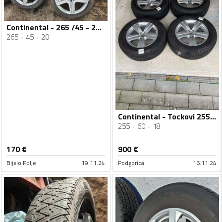
Continental - 265 /45 - 20 - Ljetnja guma
265
45
20
Continental - Tockovi 255/60/18 WinterContact - Zimska guma
255
60
18
170
€
900
€
Bijelo Polje
19.11.24
Podgorica
16.11.24