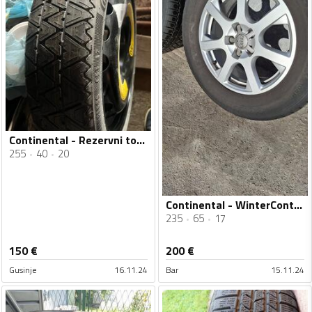
Continental - Rezervni tocak audi 6 - Univerzalna guma
255
40
20
Continental - WinterContact - Zimska guma
235
65
17
150
€
200
€
Gusinje
16.11.24
Bar
15.11.24