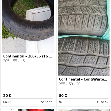
Continental - 205/55 r16 - Ljetnja guma
205
55
16
Continental - ContiWinterContact TS830P - Zimska guma
255
50
20
20
€
80
€
Nikšić
30.10.24
Bar
21.10.24