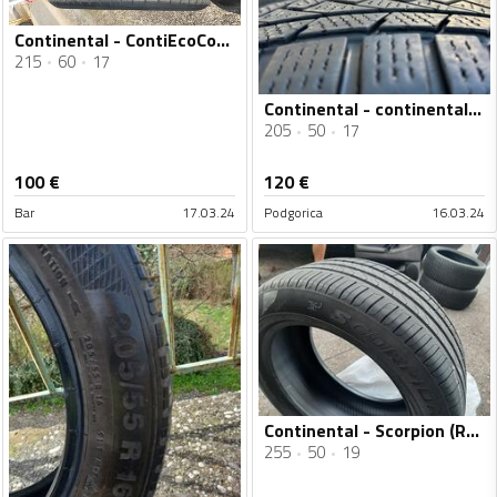
Continental - ContiEcoContact 5/CrossClimate 2 - Univerzalna guma
215
60
17
Continental - continental - Zimska guma
205
50
17
100
€
120
€
Bar
17.03.24
Podgorica
16.03.24
Continental - Scorpion (Run Flat) - Ljetnja guma
255
50
19