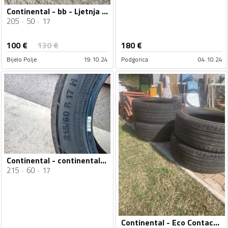
Continental - bb - Ljetnja guma
205
50
17
100
€
130
€
180
€
Bijelo Polje
19.10.24
Podgorica
04.10.24
Continental - continental - Univerzalna guma
215
60
17
Continental - Eco Contact 5 - Ljetnja guma