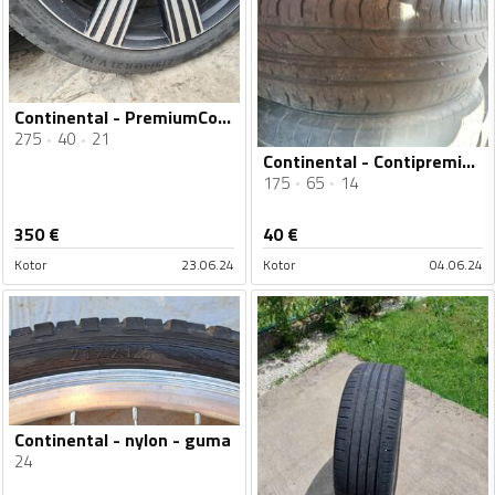
Continental - PremiumContact 6 run flat - Ljetnja guma
275
40
21
Continental - Contipremium contact 2 - Univerzalna guma
175
65
14
350
€
40
€
Kotor
23.06.24
Kotor
04.06.24
Continental - nylon - guma
24