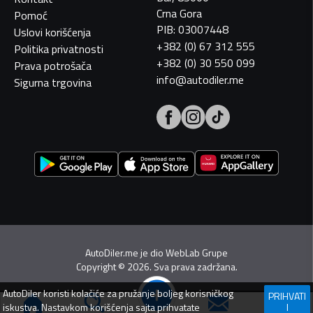
Crna Gora
Pomoć
PIB: 03007448
Uslovi korišćenja
+382 (0) 67 312 555
Politika privatnosti
+382 (0) 30 550 099
Prava potrošača
info@autodiler.me
Sigurna trgovina
AutoDiler.me je dio
WebLab Grupe
Copyright
©
2026. Sva prava zadržana.
AutoDiler
koristi kolačiće za pružanje boljeg korisničkog
PRIHVATI
iskustva. Nastavkom korišćenja sajta prihvatate
I