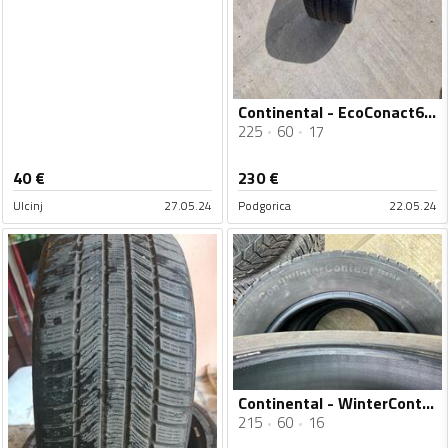
Continental - EcoConact6 - Ljetnja guma
225
60
17
40
€
230
€
Ulcinj
27.05.24
Podgorica
22.05.24
Continental - WinterContactTS830P - Zimska guma
215
60
16