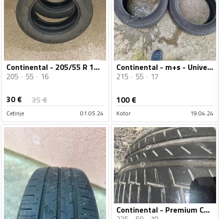
Continental - 205/55 R 16 C - Ljetnja guma
Continental - m+s - Univerzalna guma
205
55
16
215
55
17
30
€
35
€
100
€
Cetinje
01.05.24
Kotor
19.04.24
Continental - Premium Contact - Ljetnja guma