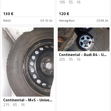
195
55
16
130
€
120
€
Nikšić
03.10.24
Herceg Novi
23.09.24
Continental - Audi A4 - Univerzalna guma
205
55
16
Continental - M+S - Univerzalna guma
215
65
16