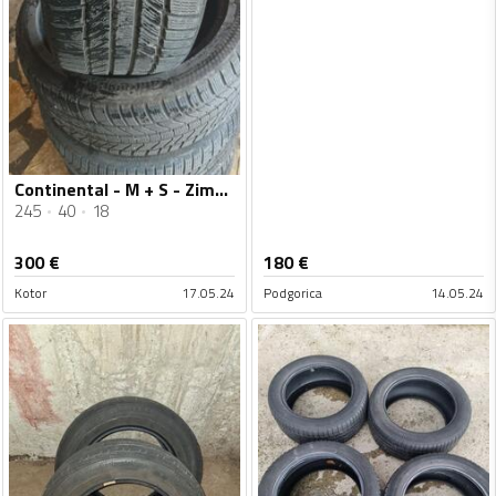
Continental - M + S - Zimska guma
245
40
18
300
€
180
€
Kotor
17.05.24
Podgorica
14.05.24