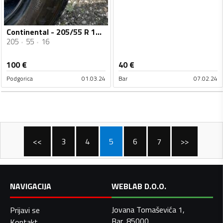
Continental - 205/55 R 16 - Zimska guma
205
55
16
100
€
40
€
Podgorica
01.03.24
Bar
07.02.24
<<
3
4
5
6
7
>>
NAVIGACIJA
WEBLAB D.O.O.
Jovana Tomaševića 1,
Prijavi se
Bar, 85000
Kontakt