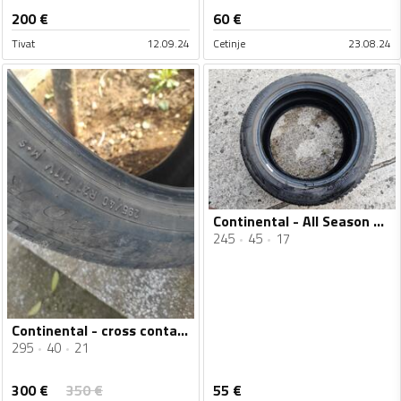
200
€
60
€
Tivat
12.09.24
Cetinje
23.08.24
Continental - All Season Contact - Univerzalna guma
245
45
17
Continental - cross contact 295/40/21 - Univerzalna guma
295
40
21
300
€
350
€
55
€