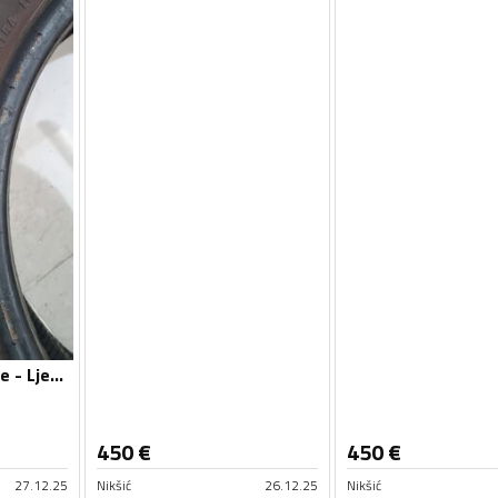
Continental - ljetnje - Ljetnja guma
450
€
450
€
27.12.25
Nikšić
26.12.25
Nikšić