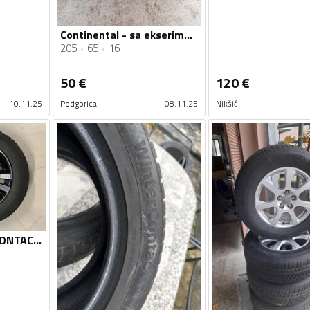
Continental - sa ekserima 205/65 R16C - Zimska guma
205
65
16
50
€
120
€
10.11.25
Podgorica
08.11.25
Nikšić
Continental - ICE CONTACT 2 - Zimska guma