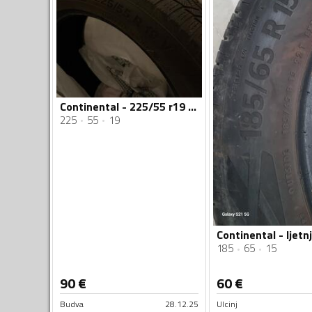
Continental - 225/55 r19 - Zimska guma
225
55
19
185
65
15
90
€
60
€
Budva
28.12.25
Ulcinj