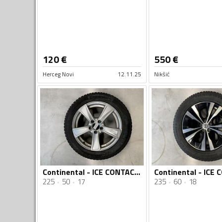
120
€
550
€
Herceg Novi
12.11.25
Nikšić
Continental - ICE CONTACT 3 - Zimska guma
225
50
17
235
60
18