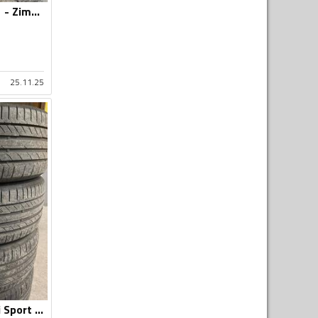
Continental - HSR1 - Zimska guma
25.11.25
Continental - konti Sport - Ljetnja guma