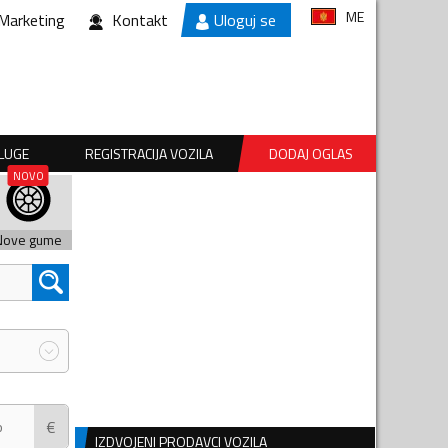
ME
Marketing
Kontakt
Uloguj se
SLUGE
REGISTRACIJA VOZILA
DODAJ OGLAS
Nove gume
€
IZDVOJENI PRODAVCI VOZILA