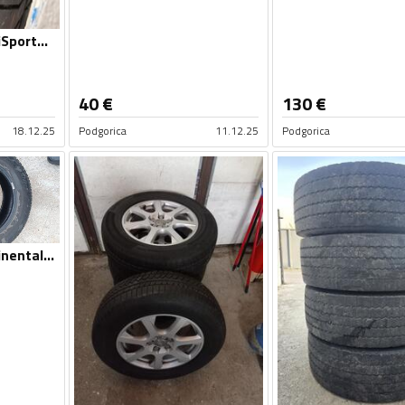
Continental - ContiSportContact 5P - Ljetnja guma
40
€
130
€
18.12.25
Podgorica
11.12.25
Podgorica
Continental - Continental 215 60 R17 - Zimska guma