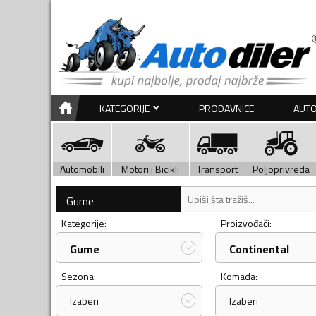
KATEGORIJE
PRODAVNICE
AUTO
Automobili
Motori i Bicikli
Transport
Poljoprivreda
Gume
Kategorije:
Proizvođači:
Gume
Continental
Sezona:
Komada:
Izaberi
Izaberi