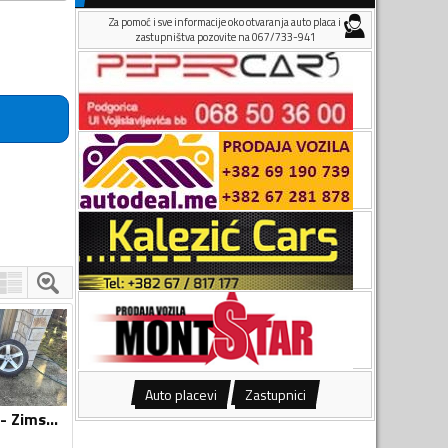
Za pomoć i sve informacije oko otvaranja auto placa i
zastupništva pozovite na 067/733-941
Auto placevi
Zastupnici
Continental - Audi - Zimska guma