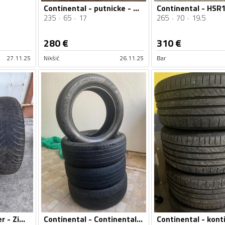
Continental - putnicke - Zimska guma
235
65
17
265
70
19.5
280
€
310
€
27.11.25
Nikšić
26.11.25
Bar
Continental - winter - Zimska guma
Continental - Continental CrossContact RX - Univerzalna guma