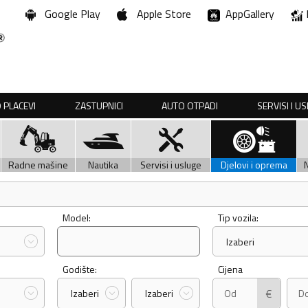
Google Play
Apple Store
AppGallery
 PLACEVI
ZASTUPNICI
AUTO OTPADI
SERVISI I U
Radne mašine
Nautika
Servisi i usluge
Djelovi i oprema
Model:
Tip vozila:
Izaberi
Godište:
Cijena
€
Izaberi
Izaberi