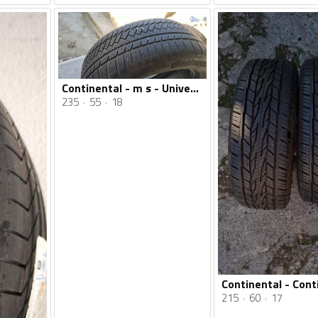
Continental - m s - Univerzalna guma
235
55
18
215
60
17