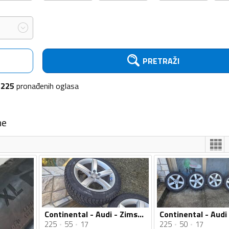
PRETRAŽI
225
pronađenih
oglasa
me
Continental - Audi - Zimska guma
225
55
17
225
50
17