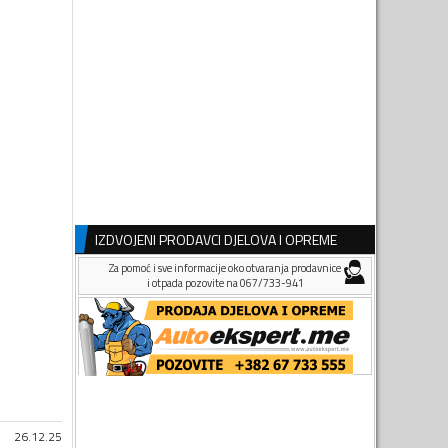
IZDVOJENI PRODAVCI DJELOVA I OPREME
Za pomoć i sve informacije oko otvaranja prodavnice
i otpada pozovite na 067/733-941
26.12.25