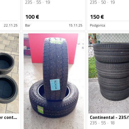
235
55
19
235
50
19
100
€
150
€
22.11.25
Bar
15.11.25
Podgorica
Continental - winter contact - Zimska guma
235
55
18