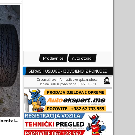
Prodavnice
Auto otpadi
SERVISI I USLUGE - IZDVOJENO IZ PONUDEE
Za pomoć i sve informacije oko upisa u adresar
servisa i usluga pozovite na 067/733-941
Continental - Continental ContiCrossContact - Univerzalna guma