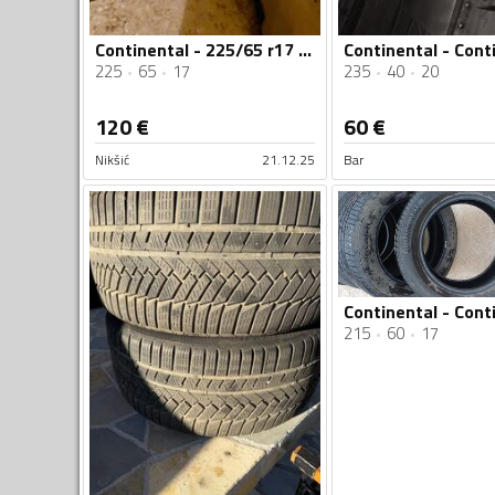
Continental - 225/65 r17 - Zimska guma
225
65
17
235
40
20
120
€
60
€
Nikšić
21.12.25
Bar
215
60
17