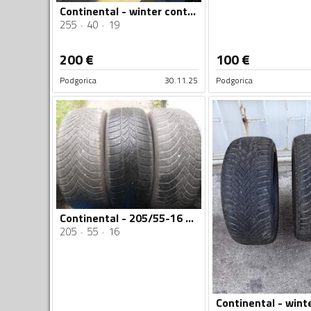
Continental - winter contact - Zimska guma
255
40
19
200
€
100
€
Podgorica
30.11.25
Podgorica
Continental - 205/55-16 - Zimska guma
205
55
16