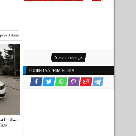
prije 3 dana
Servisi i usluge
PODIJELI SA PRIJATELJIMA
Volkswagen - Passat - 2.0 TDI
Dizel