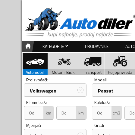
KATEGORIJE
PRODAVNICE
AUTO
Automobili
Motori i Bicikli
Transport
Poljoprivreda
Proizvođači:
Modeli:
Volkswagen
Passat
Kilometraža
Kubikaža
km
km
cm3
Mjenjač:
Grad: