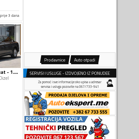
prije 3 dana
Prodavnice
Auto otpadi
Volkswagen - Passat - 1.6 TDI DSG Comfortline
SERVISI I USLUGE - IZDVOJENO IZ PONUDEE
Dizel
Za pomoć i sve informacije oko upisa u adresar
servisa i usluga pozovite na 067/733-941