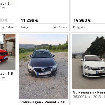
Volkswagen - Passat - 2.0 TDI
Dizel
00
€
11 299
€
14 980
€
prije 3 dana
Rožaje
prije 3 dana
Podgorica
at - 1.6
Dizel
360000 km
2013
Volkswagen - Passat - 2.0