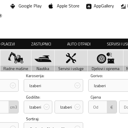
Google Play
Apple Store
AppGallery
 PLACEVI
ZASTUPNICI
AUTO OTPADI
SERVISI I U
Radne mašine
Nautika
Servisi i usluge
Djelovi i oprema
Karoserija:
Gorivo:
Izaberi
Izaberi
Godište:
Cijena
€
cm3
Izaberi
Izaberi
Sortiraj: