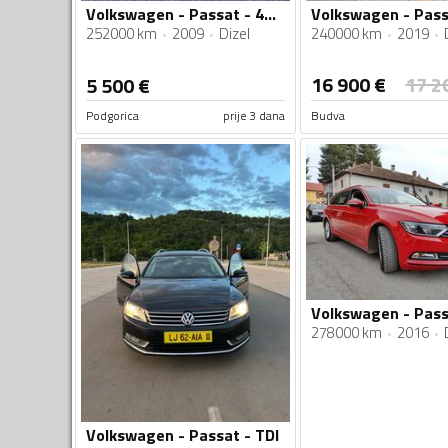
Volkswagen - Passat - 4X4 2.0 TDI
252000 km
2009
Dizel
240000 km
2019
16 900
€
17 2
5 500
€
Podgorica
prije 3 dana
Budva
Volkswagen - Pass
278000 km
2016
Volkswagen - Passat - TDI