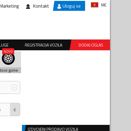
ME
Marketing
Kontakt
Uloguj se
SLUGE
REGISTRACIJA VOZILA
DODAJ OGLAS
Nove gume
€
IZDVOJENI PRODAVCI VOZILA