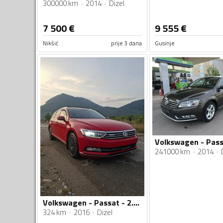
300000 km
2014
Dizel
7 500
€
9 555
€
Nikšić
prije 3 dana
Gusinje
241000 km
2014
Volkswagen - Passat - 2.0 4x4
324 km
2016
Dizel