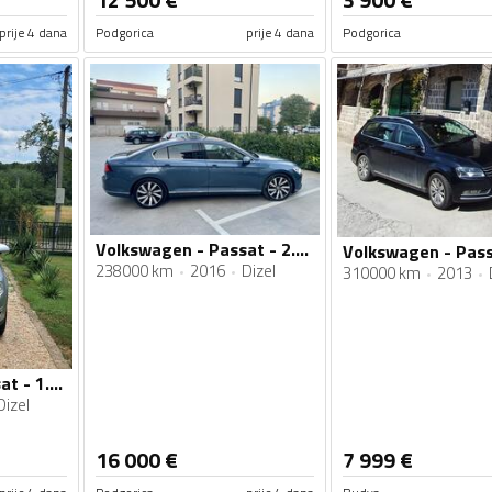
prije 4 dana
Podgorica
prije 4 dana
Podgorica
Volkswagen - Passat - 2.0 tdi
238000 km
2016
Dizel
310000 km
2013
Volkswagen - Passat - 1.9 TDI
Dizel
16 000
€
7 999
€