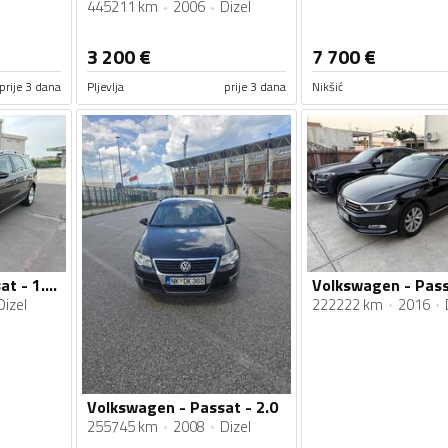
445211 km
2006
Dizel
3 200
€
7 700
€
prije 3 dana
Pljevlja
prije 3 dana
Nikšić
Volkswagen - Passat - 1.6Tdi Automatik
Dizel
222222 km
2016
Volkswagen - Passat - 2.0
255745 km
2008
Dizel