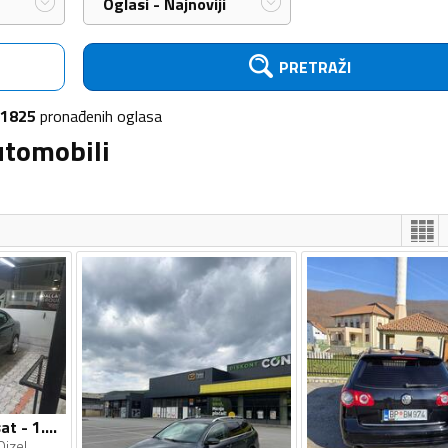
Oglasi - Najnoviji
PRETRAŽI
1825
pronađenih
oglasa
utomobili
Volkswagen - Passat - 1.9 tdi
Dizel