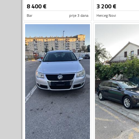
8 400
€
3 200
€
Bar
prije 3 dana
Herceg Novi