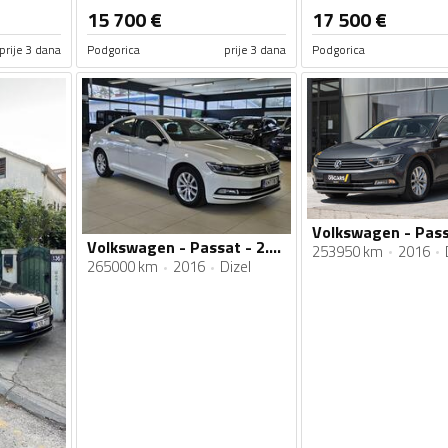
15 700
€
17 500
€
prije 3 dana
Podgorica
prije 3 dana
Podgorica
Volkswagen - Passat - 2.0 TDI
253950 km
2016
265000 km
2016
Dizel