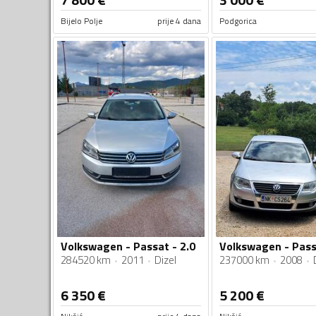
Bijelo Polje
prije 4 dana
Podgorica
Volkswagen - Passat - 2.0
284520 km
2011
Dizel
237000 km
2008
6 350
€
5 200
€