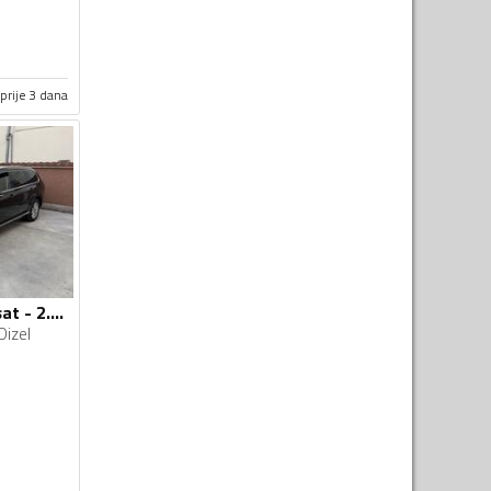
prije 3 dana
Volkswagen - Passat - 2.0 tdi 4 motion
Dizel