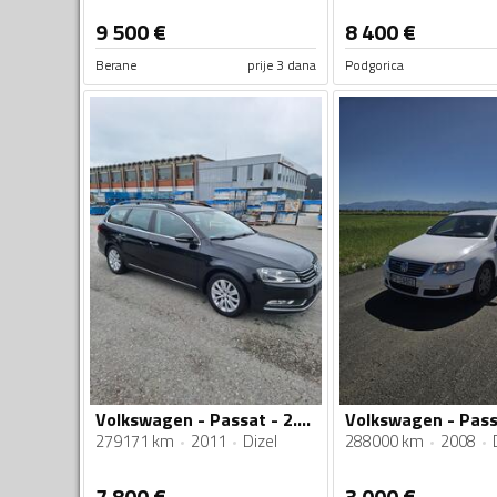
9 500
€
8 400
€
Berane
prije 3 dana
Podgorica
Volkswagen - Passat - 2.0 tdi 103kw
279171 km
2011
Dizel
288000 km
2008
7 800
€
3 000
€