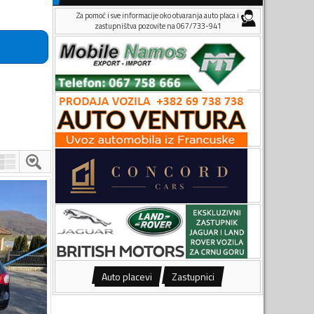
Za pomoć i sve informacije oko otvaranja auto placa i
zastupništva pozovite na 067/733-941
Auto placevi
Zastupnici