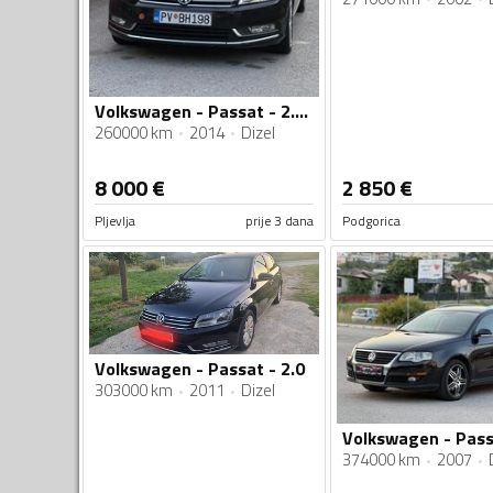
Volkswagen - Passat - 2.0 tdi
260000 km
2014
Dizel
8 000
€
2 850
€
Pljevlja
prije 3 dana
Podgorica
Volkswagen - Passat - 2.0
303000 km
2011
Dizel
Volkswagen - Pass
374000 km
2007