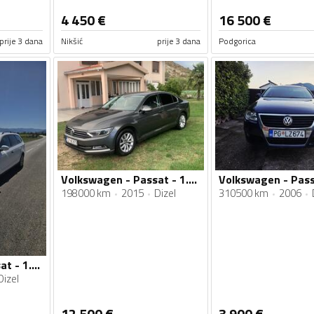
4 450
€
16 500
€
prije 3 dana
Nikšić
prije 3 dana
Podgorica
Volkswagen - Passat - 1.6 tdi
198000 km
2015
Dizel
310500 km
2006
Volkswagen - Passat - 1.9 tdi
Dizel
12 500
€
3 900
€