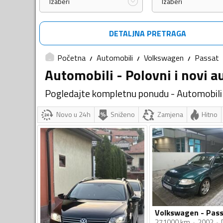
Izaberi
Izaberi
DETALJNA PRETRAGA
Početna
Automobili
Volkswagen
Passat
Automobili - Polovni i novi a
Pogledajte kompletnu ponudu - Automobili
Novo u 24h
Sniženo
Zamjena
Hitno
271000 km
2002