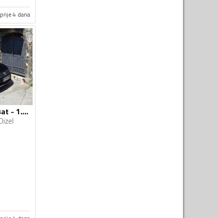
prije 4 dana
Volkswagen - Passat - 1.6 TDI DSG
Dizel