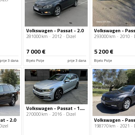
Volkswagen - Passat - 2.0
281000 km
2012
Dizel
293000 km
2010
7 000
€
5 200
€
prije 3 dana
Bijelo Polje
prije 3 dana
Bijelo Polje
Volkswagen - Passat - 1.6 Tdi
270000 km
2016
Dizel
at - 2.0
Dizel
198770 km
2021