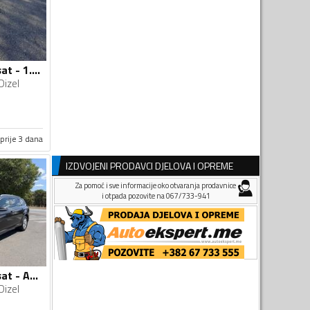
Volkswagen - Passat - 1.6 tdi
Dizel
prije 3 dana
IZDVOJENI PRODAVCI DJELOVA I OPREME
Za pomoć i sve informacije oko otvaranja prodavnice
i otpada pozovite na 067/733-941
Volkswagen - Passat - AUTOMATIK
Dizel