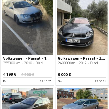
Volkswagen - Passat - 1,6 TDI
Volkswagen - Passat - 2.0 disel
255300 km
2010
Dizel
240000 km
2012
Dizel
4 199
€
4 200
€
9 000
€
Bar
22.10.24
Bar
22.10.24