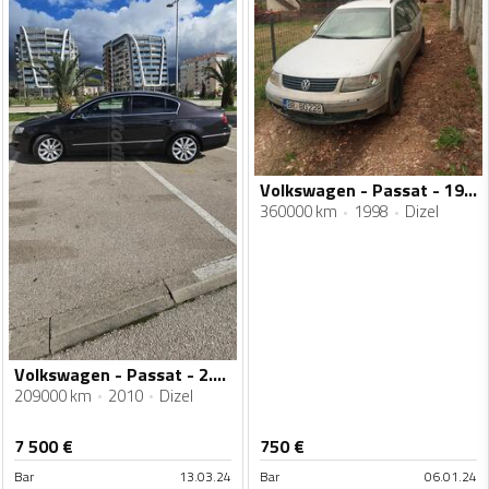
Volkswagen - Passat - 19tdi
360000 km
1998
Dizel
Volkswagen - Passat - 2.0tdi
209000 km
2010
Dizel
7 500
€
750
€
Bar
13.03.24
Bar
06.01.24