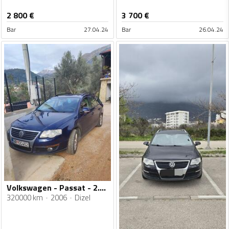
2 800
€
3 700
€
Bar
27.04.24
Bar
26.04.24
Volkswagen - Passat - 2.0tdi
320000 km
2006
Dizel