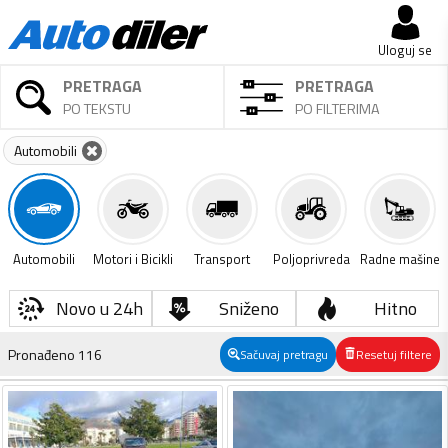
Uloguj se
PRETRAGA
PRETRAGA
PO TEKSTU
PO FILTERIMA
Automobili
Automobili
Motori i Bicikli
Transport
Poljoprivreda
Radne mašine
Novo u 24h
Sniženo
Hitno
Pronađeno
116
Sačuvaj pretragu
Resetuj filtere