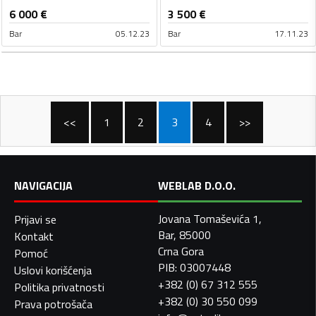
6 000
€
3 500
€
Bar
05.12.23
Bar
17.11.23
<<
1
2
3
4
>>
NAVIGACIJA
WEBLAB D.O.O.
Jovana Tomaševića 1,
Prijavi se
Bar, 85000
Kontakt
Crna Gora
Pomoć
PIB: 03007448
Uslovi korišćenja
+382 (0) 67 312 555
Politika privatnosti
+382 (0) 30 550 099
Prava potrošača