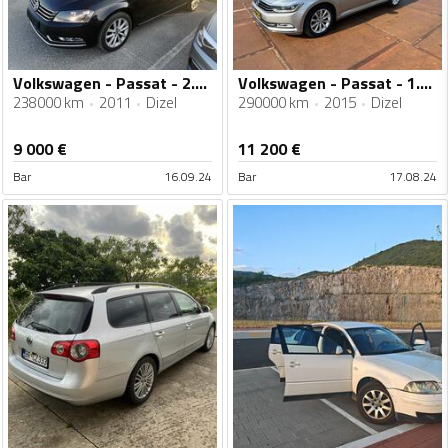
Volkswagen - Passat - 2.0 TDI
Volkswagen - Passat - 1.6 tdi
238000 km
2011
Dizel
290000 km
2015
Dizel
9 000
€
11 200
€
Bar
16.09.24
Bar
17.08.24