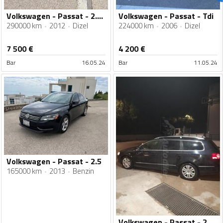
Volkswagen - Passat - 2.0 TDI
Volkswagen - Passat - Tdi
290000 km
2012
Dizel
224000 km
2006
Dizel
7 500
€
4 200
€
Bar
16.05.24
Bar
11.05.24
Volkswagen - Passat - 2.5
165000 km
2013
Benzin
Volkswagen - Passat - 2.0 TDI bluemotion