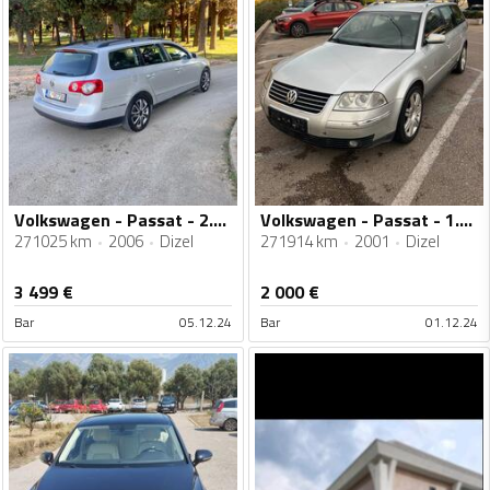
Volkswagen - Passat - 2.0 TDI 8v
Volkswagen - Passat - 1.9 TDI Karavan
271025 km
2006
Dizel
271914 km
2001
Dizel
3 499
€
2 000
€
Bar
05.12.24
Bar
01.12.24