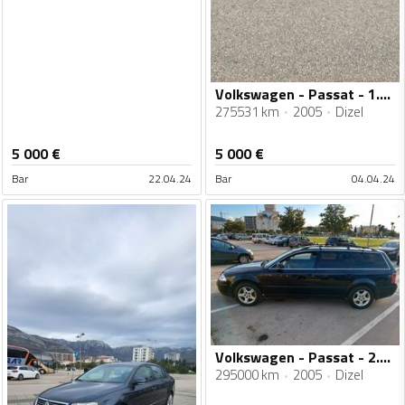
Volkswagen - Passat - 1.9 tdi
275531 km
2005
Dizel
5 000
€
5 000
€
Bar
22.04.24
Bar
04.04.24
Volkswagen - Passat - 2.0 TDI
295000 km
2005
Dizel