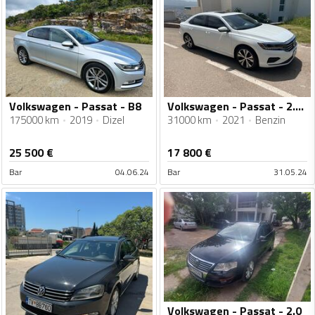
Volkswagen - Passat - B8
Volkswagen - Passat - 2.0 turbo
175000 km
2019
Dizel
31000 km
2021
Benzin
25 500
€
17 800
€
Bar
04.06.24
Bar
31.05.24
Volkswagen - Passat - 2.0