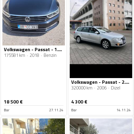
Volkswagen - Passat - 1.8 TSI SPORT
175581 km
2018
Benzin
Volkswagen - Passat - 2.0 TDI
320000 km
2006
Dizel
18 500
€
4 300
€
Bar
27.11.24
Bar
14.11.24