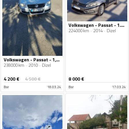
Volkswagen - Passat - 1.6 TDi
224000 km
2014
Dizel
Volkswagen - Passat - 1,6 TDI
238000 km
2010
Dizel
4 200
€
4 500
€
8 000
€
Bar
18.03.24
Bar
17.03.24