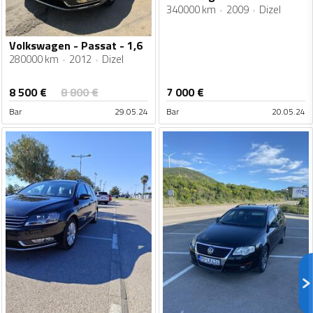
340000 km
2009
Dizel
Volkswagen - Passat - 1,6
280000 km
2012
Dizel
8 500
€
8 800
€
7 000
€
Bar
29.05.24
Bar
20.05.24