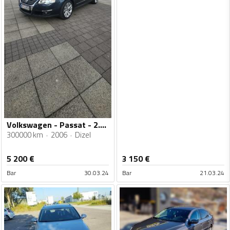
Volkswagen - Passat - 2.0 TDI
300000 km
2006
Dizel
5 200
€
3 150
€
Bar
30.03.24
Bar
21.03.24