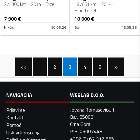
274300 km
2014
Dizel
187661 km
2014
Hibrid dizel
7 900
€
10 000
€
Nikšić
20.05.26
Bar
18.05.26
<<
1
2
3
4
5
>>
NAVIGACIJA
WEBLAB D.O.O.
Jovana Tomaševića 1,
Prijavi se
Bar, 85000
Kontakt
Crna Gora
Pomoć
PIB: 03007448
Uslovi korišćenja
+382 (0) 67 312 555
Politika privatnosti