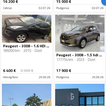
16 200
€
15 000
€
Cetinje
02.07.26
Podgorica
02.07.26
Peugeot - 3008 - 1.6 HDI BLUE
186000 km
2015
Dizel
Peugeot - 3008 - 1.5 hdi Automatik
177754 km
2023
Dizel
6 400
€
6 900
€
17 900
€
Herceg Novi
25.06.26
Podgorica
25.06.26