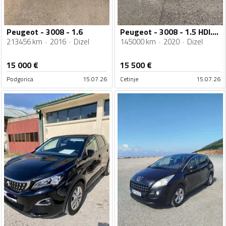
Peugeot - 3008 - 1.6
Peugeot - 3008 - 1.5 HDI.AUTOMATIK
213456 km
2016
Dizel
145000 km
2020
Dizel
15 000
€
15 500
€
Podgorica
15.07.26
Cetinje
15.07.26