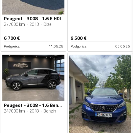
Peugeot - 3008 - 1.6 E HDI
277000 km
2013
Dizel
6 700
€
9 500
€
Podgorica
14.06.26
Podgorica
05.06.26
Peugeot - 3008 - 1.6 Benzin
247000 km
2018
Benzin