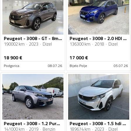
Peugeot - 3008 - GT - 8mm lanac
Peugeot - 3008 - 2.0 HDI GT-Line
190002 km
2023
Dizel
136300 km
2018
Dizel
18 900
€
17 000
€
Podgorica
08.07.26
Bijelo Polje
05.07.26
Peugeot - 3008 - 1.2 PureTech
Peugeot - 3008 - 1.5 hdi GT Automatik
141000 km
2019
Benzin
189674 km
2023
Dizel