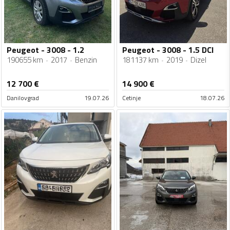
Peugeot - 3008 - 1.2
Peugeot - 3008 - 1.5 DCI
190655 km
2017
Benzin
181137 km
2019
Dizel
12 700
€
14 900
€
Danilovgrad
19.07.26
Cetinje
18.07.26