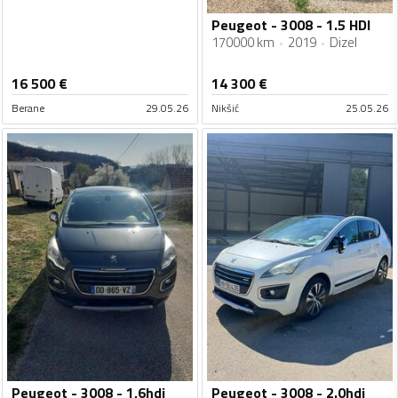
Peugeot - 3008 - 1.5 HDI
170000 km
2019
Dizel
16 500
€
14 300
€
Berane
29.05.26
Nikšić
25.05.26
Peugeot - 3008 - 1,6hdi
Peugeot - 3008 - 2.0hdi