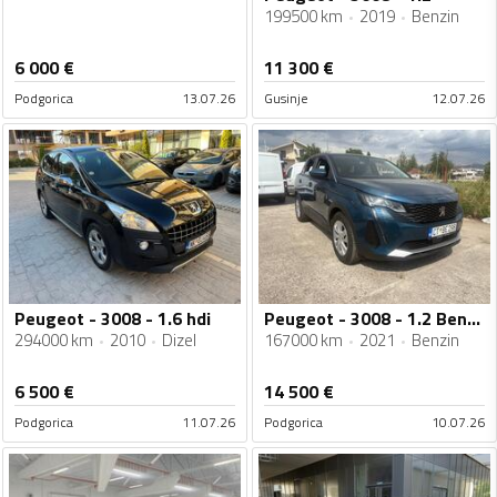
199500 km
2019
Benzin
6 000
€
11 300
€
Podgorica
13.07.26
Gusinje
12.07.26
Peugeot - 3008 - 1.6 hdi
Peugeot - 3008 - 1.2 Benzin
294000 km
2010
Dizel
167000 km
2021
Benzin
6 500
€
14 500
€
Podgorica
11.07.26
Podgorica
10.07.26