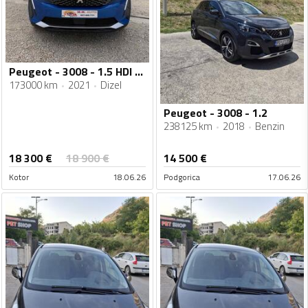
Peugeot - 3008 - 1.5 HDI AUTOMATIK ALLURE
173000 km
2021
Dizel
Peugeot - 3008 - 1.2
238125 km
2018
Benzin
18 300
€
18 900
€
14 500
€
Kotor
18.06.26
Podgorica
17.06.26