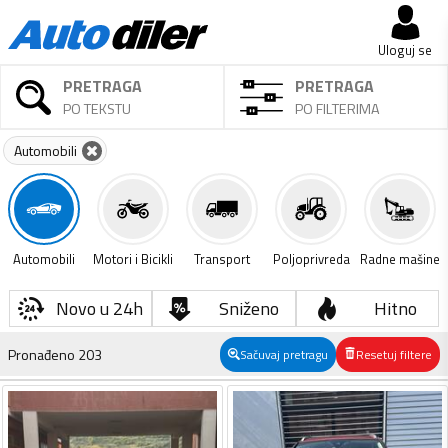
Uloguj se
PRETRAGA
PRETRAGA
PO TEKSTU
PO FILTERIMA
Automobili
Automobili
Motori i Bicikli
Transport
Poljoprivreda
Radne mašine
Novo u 24h
Sniženo
Hitno
Pronađeno
203
Sačuvaj pretragu
Resetuj filtere