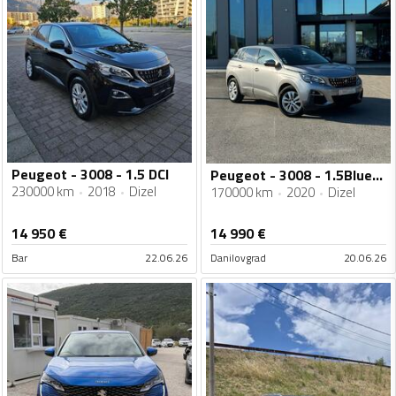
Peugeot - 3008 - 1.5 DCI
Peugeot - 3008 - 1.5BlueHDi 130KS AUTOMATIK 23/09/2020
230000 km
2018
Dizel
170000 km
2020
Dizel
14 950
€
14 990
€
Bar
22.06.26
Danilovgrad
20.06.26