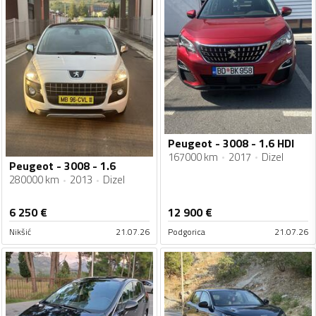
Peugeot - 3008 - 1.6 HDI
167000 km
2017
Dizel
Peugeot - 3008 - 1.6
280000 km
2013
Dizel
6 250
€
12 900
€
Nikšić
21.07.26
Podgorica
21.07.26