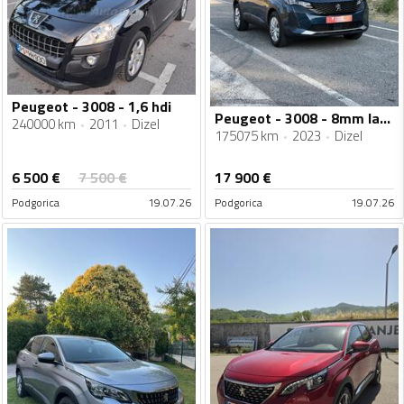
Peugeot - 3008 - 1,6 hdi
Peugeot - 3008 - 8mm lanac - 1.5 HDI 130ks
240000 km
2011
Dizel
175075 km
2023
Dizel
6 500
€
7 500
€
17 900
€
Podgorica
19.07.26
Podgorica
19.07.26