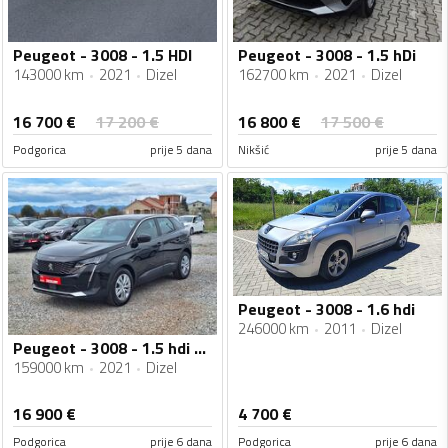
Peugeot - 3008 - 1.5 HDI
Peugeot - 3008 - 1.5 hDi
143000 km
2021
Dizel
162700 km
2021
Dizel
16 700
€
16 800
€
17 200
€
17 500
€
Podgorica
prije 5 dana
Nikšić
prije 5 dana
Peugeot - 3008 - 1.6 hdi
246000 km
2011
Dizel
Peugeot - 3008 - 1.5 hdi automatik
159000 km
2021
Dizel
16 900
€
4 700
€
Podgorica
prije 6 dana
Podgorica
prije 6 dana