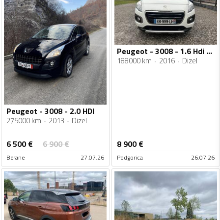
Peugeot - 3008 - 1.6 Hdi Automatik
188000 km
2016
Dizel
Peugeot - 3008 - 2.0 HDI
275000 km
2013
Dizel
6 500
€
6 900
€
8 900
€
Berane
27.07.26
Podgorica
26.07.26