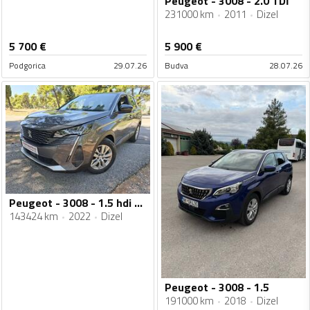
Peugeot - 3008 - 2.0 TDİ
231000 km
2011
Dizel
5 700
€
5 900
€
Podgorica
29.07.26
Budva
28.07.26
Peugeot - 3008 - 1.5 hdi Automatik
143424 km
2022
Dizel
Peugeot - 3008 - 1.5
191000 km
2018
Dizel