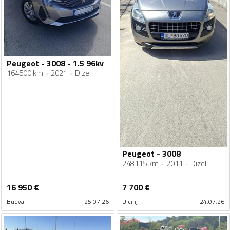
Peugeot - 3008 - 1.5 96kv
164500 km
2021
Dizel
Peugeot - 3008
248115 km
2011
Dizel
16 950
€
7 700
€
Budva
25.07.26
Ulcinj
24.07.26