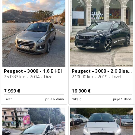
Peugeot - 3008 - 1.6 E HDI
Peugeot - 3008 - 2.0 BlueHdi 130kw ALLURE EAT8
251383 km
2014
Dizel
219000 km
2019
Dizel
7 999
€
16 900
€
Tivat
prije 4 dana
Nikšić
prije 4 dana