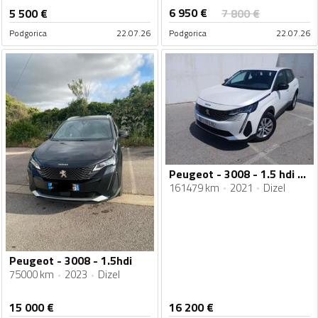
6 950
€
5 500
€
7 800
€
Podgorica
22.07.26
Podgorica
22.07.26
Peugeot - 3008 - 1.5 hdi Automatik
161479 km
2021
Dizel
Peugeot - 3008 - 1.5hdi
75000 km
2023
Dizel
15 000
€
16 200
€