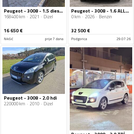
Peugeot - 3008 - 1.5 diesel automatik 2021 god
Peugeot - 3008 - 1.6 ALLURE BENZIN
168400 km
2021
Dizel
0 km
2026
Benzin
16 650
€
32 500
€
Nikšić
prije 7 dana
Podgorica
29.07.26
Peugeot - 3008 - 2.0 hdi
220000 km
2010
Dizel