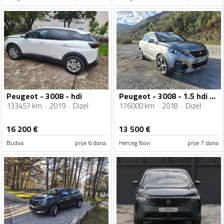
Peugeot - 3008 - hdi
Peugeot - 3008 - 1.5 hdi allure
133457 km
2019
Dizel
176000 km
2018
Dizel
16 200
€
13 500
€
Budva
prije 6 dana
Herceg Novi
prije 7 dana