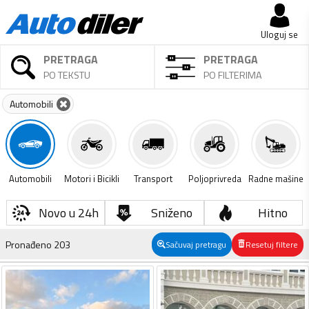
Uloguj se
PRETRAGA
PRETRAGA
PO TEKSTU
PO FILTERIMA
Automobili
Automobili
Motori i Bicikli
Transport
Poljoprivreda
Radne mašine
Novo u 24h
Sniženo
Hitno
Pronađeno
203
Sačuvaj pretragu
Resetuj filtere