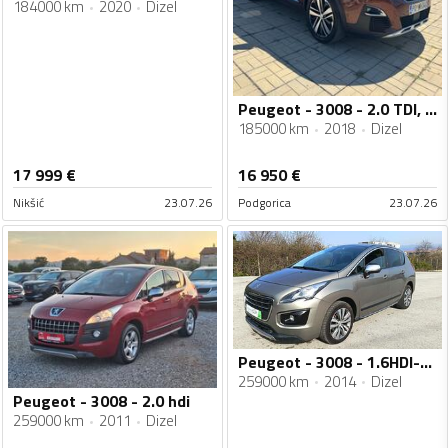
184000 km
2020
Dizel
Peugeot - 3008 - 2.0 TDI, GT line
185000 km
2018
Dizel
17 999
€
16 950
€
Nikšić
23.07.26
Podgorica
23.07.26
Peugeot - 3008 - 1.6HDI-11/2014
259000 km
2014
Dizel
Peugeot - 3008 - 2.0 hdi
259000 km
2011
Dizel