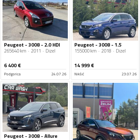
Peugeot - 3008 - 2.0 HDI
Peugeot - 3008 - 1.5
265640 km
2011
Dizel
155000 km
2018
Dizel
6 400
€
14 999
€
Podgorica
24.07.26
Nikšić
23.07.26
Peugeot - 3008 - Allure