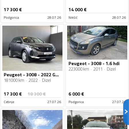
17 300
€
14 000
€
Podgorica
28.07.26
Nikšić
28.07.26
Peugeot - 3008 - 1.6 hdi
223000 km
2011
Dizel
Peugeot - 3008 - 2022 GOD - AUTOMATIC
181000 km
2022
Dizel
17 300
€
18 300
€
6 000
€
Cetinje
27.07.26
Podgorica
27.07.26