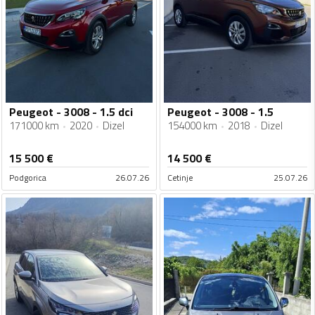
Peugeot - 3008 - 1.5 dci
Peugeot - 3008 - 1.5
171000 km
2020
Dizel
154000 km
2018
Dizel
15 500
€
14 500
€
Podgorica
26.07.26
Cetinje
25.07.26