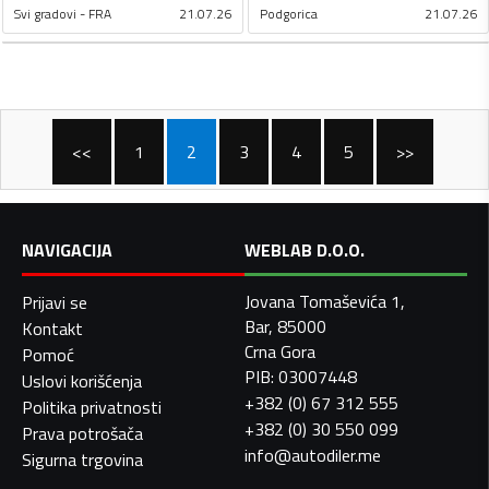
Svi gradovi - FRA
21.07.26
Podgorica
21.07.26
<<
1
2
3
4
5
>>
NAVIGACIJA
WEBLAB D.O.O.
Jovana Tomaševića 1,
Prijavi se
Bar, 85000
Kontakt
Crna Gora
Pomoć
PIB: 03007448
Uslovi korišćenja
+382 (0) 67 312 555
Politika privatnosti
+382 (0) 30 550 099
Prava potrošača
info@autodiler.me
Sigurna trgovina