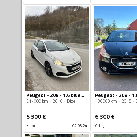
Peugeot - 208 - 1.6 blueHdi
Peugeot - 208 - 1,
217000 km
2016
Dizel
180000 km
2015
5 300
€
6 300
€
Kotor
07.08.24
Cetinje