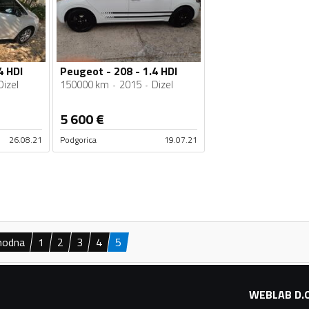
4 HDI
Peugeot - 208 - 1.4 HDI
Dizel
150000 km
2015
Dizel
5 600
€
26.08.21
Podgorica
19.07.21
hodna
1
2
3
4
5
WEBLAB D.O