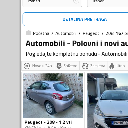
Izaberi
Izaberi
DETALJNA PRETRAGA
Početna
Automobili
Peugeot
208
167
p
Automobili - Polovni i novi a
Pogledajte kompletnu ponudu - Automobili
Novo u 24h
Sniženo
Zamjena
Hitno
Peugeot - 208 - 1.2 vti
36576 km
2014
Benzin