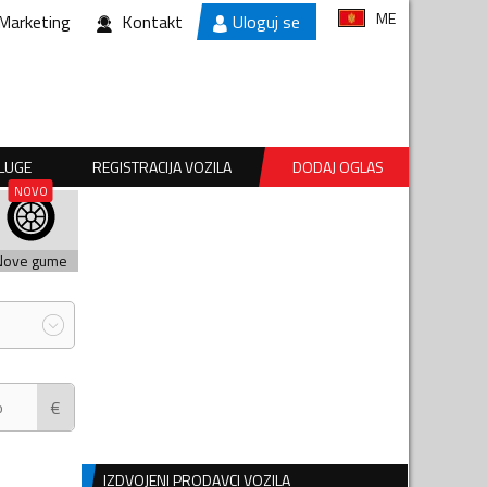
ME
Marketing
Kontakt
Uloguj se
SLUGE
REGISTRACIJA VOZILA
DODAJ OGLAS
Nove gume
€
IZDVOJENI PRODAVCI VOZILA