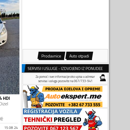
Prodavnice
Auto otpadi
SERVISI I USLUGE - IZDVOJENO IZ PONUDEE
Za pomoć i sve informacije oko upisa u adresar
servisa i usluga pozovite na 067/733-941
4 HDI
Dizel
€
15.08.24