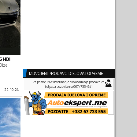
6 HDI
Dizel
IZDVOJENI PRODAVCI DJELOVA I OPREME
Za pomoć i sve informacije oko otvaranja prodavnice
i otpada pozovite na 067/733-941
22.10.24