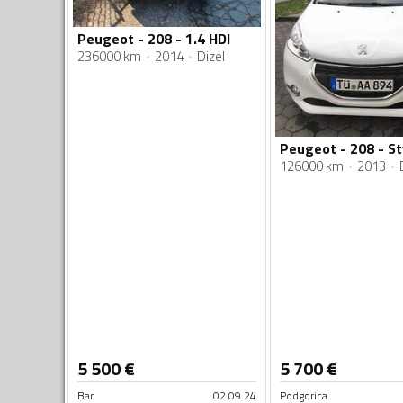
Peugeot - 208 - 1.4 HDI
236000 km
2014
Dizel
Peugeot - 208 - St
126000 km
2013
5 500
€
5 700
€
Bar
02.09.24
Podgorica