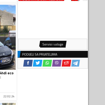
Servisi i usluge
PODIJELI SA PRIJATELJIMA
4hdi eco
l
22.02.24