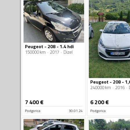
Peugeot - 208 - 1.4 hdi
150000 km
2017
Dizel
Peugeot - 208 - 1,
240000 km
2016
7 400
€
6 200
€
Podgorica
30.01.24
Podgorica