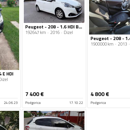
Peugeot - 208 - 1.6 HDI BLUE
192647 km
2016
Dizel
Peugeot - 208 - 1.
1900000 km
2013
4 E HDI
Dizel
7 400
€
4 800
€
24.06.23
Podgorica
17.10.22
Podgorica