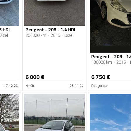
6 HDI
Peugeot - 208 - 1.4 HDI
Dizel
204320 km
2015
Dizel
Peugeot - 208 - 1.
130000 km
2016
6 000
€
6 750
€
17.12.24
Nikšić
25.11.24
Podgorica