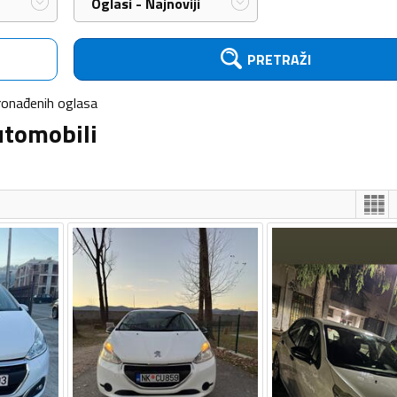
Oglasi - Najnoviji
PRETRAŽI
ronađenih
oglasa
utomobili