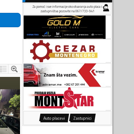
Za pomoć i sve informacije oko otvaranja auto placa i
zastupništva pozovite na 067/733-941
Auto placevi
Zastupnici