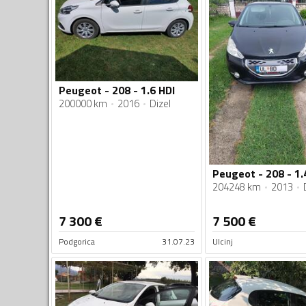
Peugeot - 208 - 1.6 HDI
200000 km
2016
Dizel
Peugeot - 208 - 1.
204248 km
2013
7 300
€
7 500
€
Podgorica
31.07.23
Ulcinj