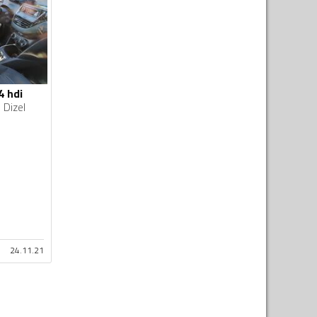
4 hdi
Dizel
24.11.21