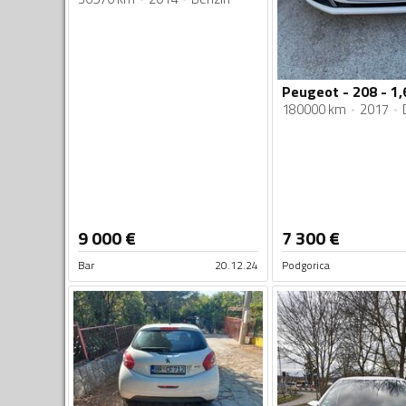
Peugeot - 208 - 1,
180000 km
2017
9 000
€
7 300
€
Bar
20.12.24
Podgorica