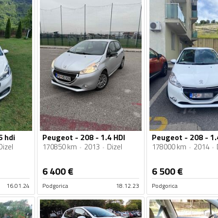
6 hdi
Peugeot - 208 - 1.4 HDI
Peugeot - 208 - 1.
Dizel
170850 km
2013
Dizel
178000 km
2014
6 400
€
6 500
€
16.01.24
Podgorica
18.12.23
Podgorica