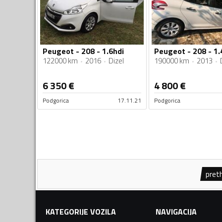
Peugeot - 208 - 1.6hdi
Peugeot - 208 - 1.
122000 km
2016
Dizel
190000 km
2013
6 350
€
4 800
€
Podgorica
17.11.21
Podgorica
pret
KATEGORIJE VOZILA
NAVIGACIJA