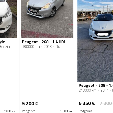
yle
Peugeot - 208 - 1.4 HDI
Benzin
180000 km
2013
Dizel
Peugeot - 208 - 1.
218000 km
2014
6 350
€
7 300
5 200
€
29.08.24
Podgorica
19.08.24
Podgorica