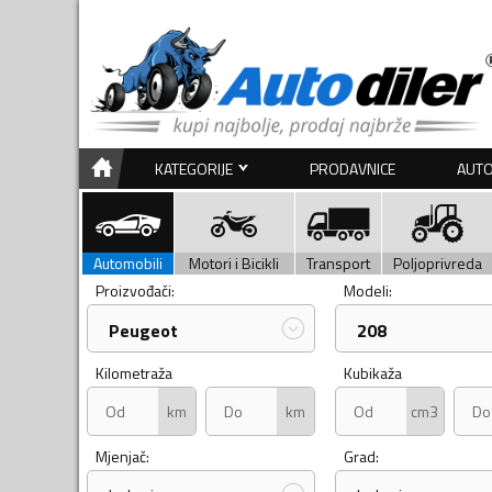
KATEGORIJE
PRODAVNICE
AUTO
Automobili
Motori i Bicikli
Transport
Poljoprivreda
Proizvođači:
Modeli:
Peugeot
208
Kilometraža
Kubikaža
km
km
cm3
Mjenjač:
Grad: