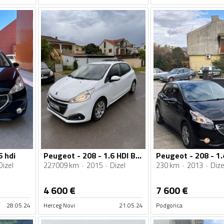
6 hdi
Peugeot - 208 - 1.6 HDI BLUE
Peugeot - 208 - 1.
Dizel
227009 km
2015
Dizel
230 km
2013
Dize
4 600
€
7 600
€
28.05.24
Herceg Novi
21.05.24
Podgorica