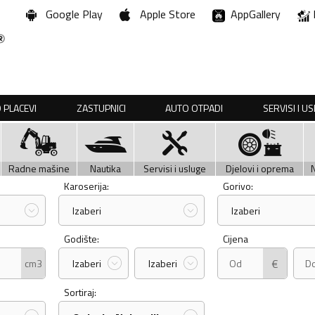
Google Play
Apple Store
AppGallery
 PLACEVI
ZASTUPNICI
AUTO OTPADI
SERVISI I U
Radne mašine
Nautika
Servisi i usluge
Djelovi i oprema
Karoserija:
Gorivo:
Izaberi
Izaberi
Godište:
Cijena
€
cm3
Izaberi
Izaberi
Sortiraj: