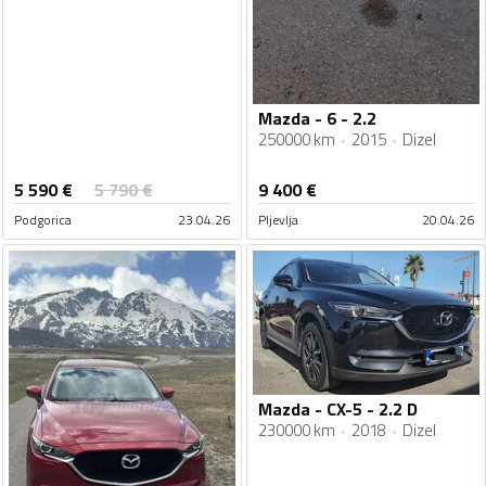
Mazda - 6 - 2.2
250000 km
2015
Dizel
5 590
€
5 790
€
9 400
€
Podgorica
23.04.26
Pljevlja
20.04.26
Mazda - CX-5 - 2.2 D
230000 km
2018
Dizel