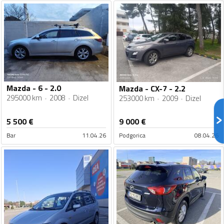
Mazda - 6 - 2.0
Mazda - CX-7 - 2.2
295000 km
2008
Dizel
253000 km
2009
Dizel
5 500
€
9 000
€
Bar
11.04.26
Podgorica
08.04.26