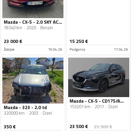
Mazda - CX-5 - 2.0 SKY ACTIVE
78340 km
2020
Benzin
23 000
€
15 250
€
Žabljak
19.04.26
Podgorica
17.04.26
Mazda - CX-5 - CD175/AWD/AT/REVOLUTION TOP
153201 km
2017
Dizel
Mazda - 323 - 2.0 td
320000 km
2003
Dizel
23 500
€
350
€
23 900
€