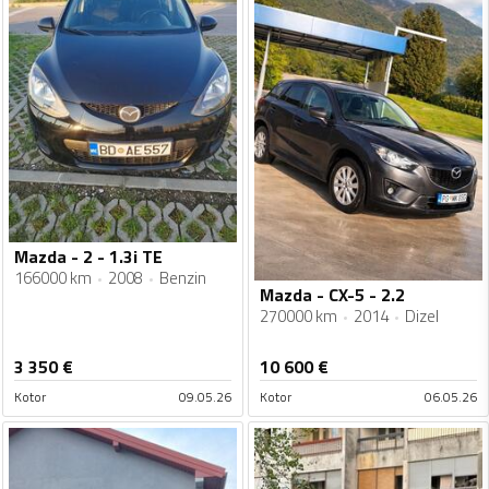
Mazda - 2 - 1.3i TE
166000 km
2008
Benzin
Mazda - CX-5 - 2.2
270000 km
2014
Dizel
3 350
€
10 600
€
Kotor
09.05.26
Kotor
06.05.26