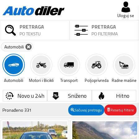
Uloguj se
PRETRAGA
PRETRAGA
PO TEKSTU
PO FILTERIMA
Automobili
Automobili
Motori i Bicikli
Transport
Poljoprivreda
Radne mašine
Novo u 24h
Sniženo
Hitno
Pronađeno
331
Sačuvaj pretragu
Resetuj filtere