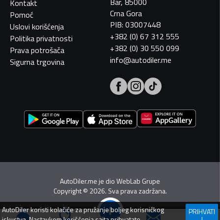
Bar, 85000
Kontakt
Crna Gora
Pomoć
PIB: 03007448
Uslovi korišćenja
+382 (0) 67 312 555
Politika privatnosti
+382 (0) 30 550 099
Prava potrošača
info@autodiler.me
Sigurna trgovina
AutoDiler.me je dio
WebLab Grupe
Copyright
©
2026. Sva prava zadržana.
AutoDiler
koristi kolačiće za pružanje boljeg korisničkog
PRIHVATI
iskustva. Nastavkom korišćenja sajta prihvatate
I