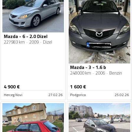
Mazda - 6 - 2.0 Dizel
227983 km
2009
Dizel
Mazda - 3 - 1.6 b
248000 km
2006
Benzin
4 900
€
1 600
€
Herceg Novi
27.02.26
Podgorica
25.02.26