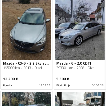
Mazda - CX-5 - 2.2 Sky active
Mazda - 6 - 2.0 CDTI
195000 km
2013
Dizel
293301 km
2008
Dizel
12 200
€
5 500
€
Pljevlja
13.03.26
Bijelo Polje
01.03.26