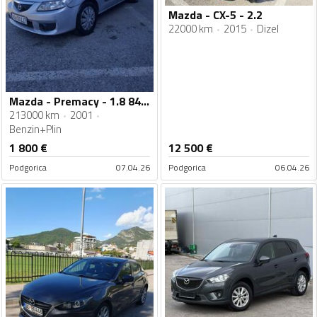
Mazda - CX-5 - 2.2
22000 km
2015
Dizel
Mazda - Premacy - 1.8 84 kw
213000 km
2001
Benzin+Plin
1 800
€
12 500
€
Podgorica
07.04.26
Podgorica
06.04.26