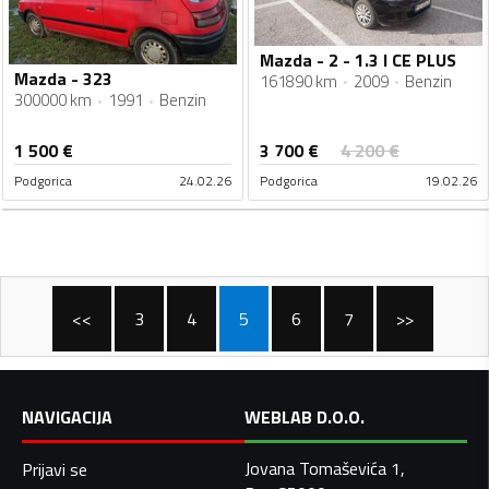
Mazda - 2 - 1.3 I CE PLUS
Mazda - 323
161890 km
2009
Benzin
300000 km
1991
Benzin
3 700
€
1 500
€
4 200
€
Podgorica
24.02.26
Podgorica
19.02.26
<<
3
4
5
6
7
>>
NAVIGACIJA
WEBLAB D.O.O.
Jovana Tomaševića 1,
Prijavi se