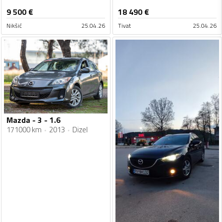
9 500
€
18 490
€
Nikšić
25.04.26
Tivat
25.04.26
Mazda - 3 - 1.6
171000 km
2013
Dizel