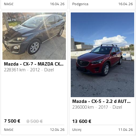
Nikšić
16.04.26
Podgorica
16.04.26
Mazda - CX-7 - MAZDA CX-7 2.2 D AWD
228361 km
2012
Dizel
Mazda - CX-5 - 2.2 d AUTOMATIK
236000 km
2017
Dizel
7 500
€
8 500
€
13 600
€
Nikšić
12.04.26
Ulcinj
11.04.26