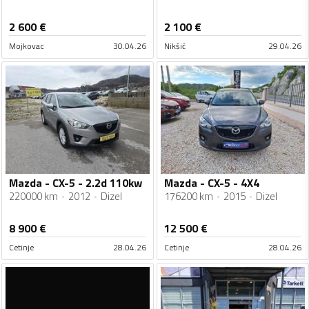
2 600
€
2 100
€
Mojkovac
30.04.26
Nikšić
29.04.26
Mazda - CX-5 - 2.2d 110kw
Mazda - CX-5 - 4X4
220000 km
2012
Dizel
176200 km
2015
Dizel
8 900
€
12 500
€
Cetinje
28.04.26
Cetinje
28.04.26