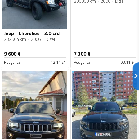
200000 km
2006
Dizel
Jeep - Cherokee - 3.0 crd
282564 km
2006
Dizel
9 600
€
7 300
€
Podgorica
12.11.24
Podgorica
08.11.24