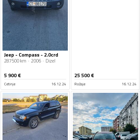
Jeep - Compass - 2.0crd
287500 km
2006
Dizel
5 900
€
25 500
€
Cetinje
16.12.24
Rožaje
16.12.24