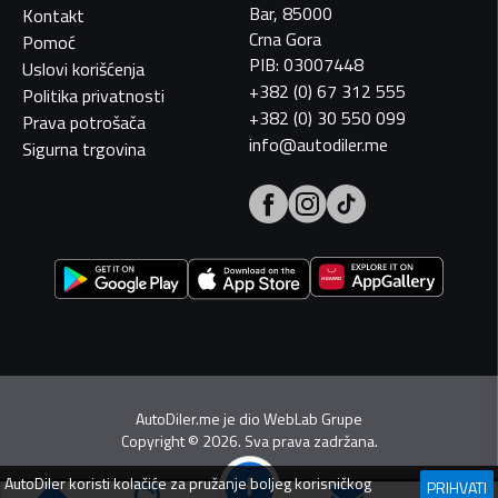
Bar, 85000
Kontakt
Crna Gora
Pomoć
PIB: 03007448
Uslovi korišćenja
+382 (0) 67 312 555
Politika privatnosti
+382 (0) 30 550 099
Prava potrošača
info@autodiler.me
Sigurna trgovina
AutoDiler.me je dio
WebLab Grupe
Copyright
©
2026. Sva prava zadržana.
AutoDiler
koristi kolačiće za pružanje boljeg korisničkog
PRIHVATI