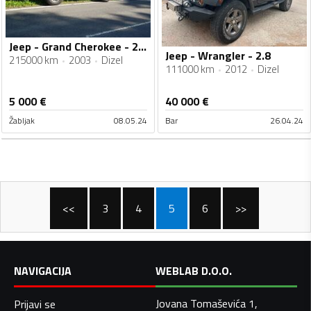
Jeep - Grand Cherokee - 2.7 CRD
Jeep - Wrangler - 2.8
215000 km
2003
Dizel
111000 km
2012
Dizel
5 000
€
40 000
€
Žabljak
08.05.24
Bar
26.04.24
<<
3
4
5
6
>>
NAVIGACIJA
WEBLAB D.O.O.
Jovana Tomaševića 1,
Prijavi se