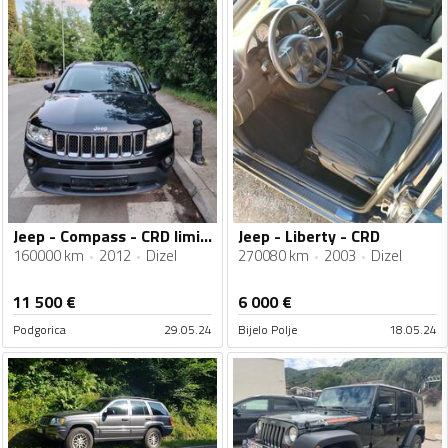
Jeep - Compass - CRD limited
Jeep - Liberty - CRD
160000 km
2012
Dizel
270080 km
2003
Dizel
11 500
€
6 000
€
Podgorica
29.05.24
Bijelo Polje
18.05.24