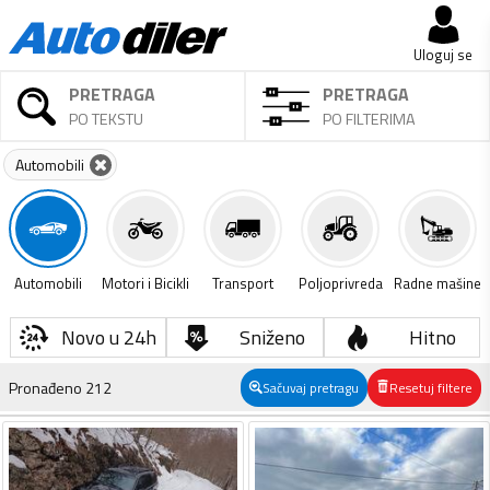
Uloguj se
PRETRAGA
PRETRAGA
PO TEKSTU
PO FILTERIMA
Automobili
Automobili
Motori i Bicikli
Transport
Poljoprivreda
Radne mašine
Novo u 24h
Sniženo
Hitno
Pronađeno
212
Sačuvaj pretragu
Resetuj filtere