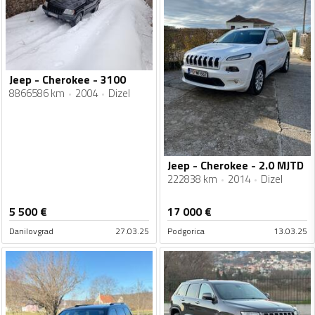
Jeep - Cherokee - 3100
8866586 km
2004
Dizel
Jeep - Cherokee - 2.0 MJTD
222838 km
2014
Dizel
5 500
€
17 000
€
Danilovgrad
27.03.25
Podgorica
13.03.25