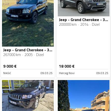
Jeep - Grand Cherokee - 3.0 CRD
200000 km
2014
Dizel
Jeep - Grand Cherokee - 3.0 CRD
267000 km
2005
Dizel
9 000
€
18 000
€
Nikšić
09.03.25
Herceg Novi
09.03.25