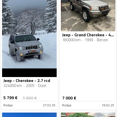
Jeep - Grand Cherokee - 4.7 V8
180000 km
1999
Benzin
Jeep - Cherokee - 2.7 rcd
324000 km
2005
Dizel
5 799
€
5 800
€
7 000
€
Rožaje
27.02.25
Rožaje
16.02.25