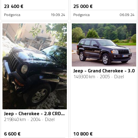
23 400
€
25 000
€
Podgorica
19.09.24
Podgorica
06.09.24
Jeep - Grand Cherokee - 3.0
149300 km
2005
Dizel
Jeep - Cherokee - 2.8 CRD LIMITED
219840 km
2004
Dizel
6 600
€
10 800
€