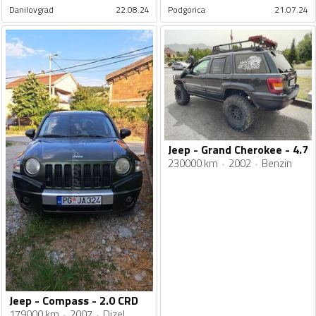
Danilovgrad
22.08.24
Podgorica
21.07.24
Jeep - Grand Cherokee - 4.7
230000 km
2002
Benzin
Jeep - Compass - 2.0 CRD
179000 km
2007
Dizel