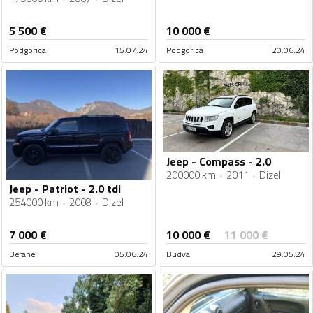
5 500
€
10 000
€
Podgorica
15.07.24
Podgorica
20.06.24
Jeep - Compass - 2.0
200000 km
2011
Dizel
Jeep - Patriot - 2.0 tdi
254000 km
2008
Dizel
10 000
€
7 000
€
11 000
€
Berane
05.06.24
Budva
29.05.24