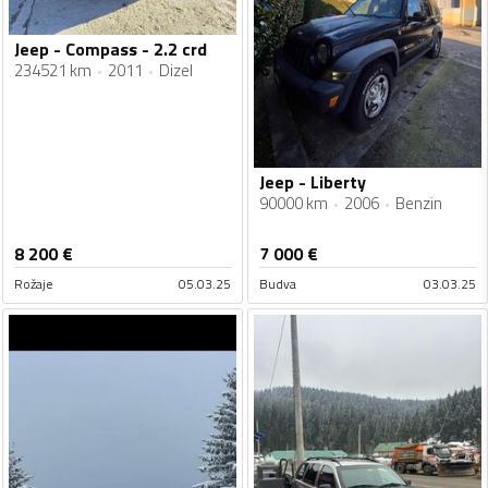
Jeep - Compass - 2.2 crd
234521 km
2011
Dizel
Jeep - Liberty
90000 km
2006
Benzin
8 200
€
7 000
€
Rožaje
05.03.25
Budva
03.03.25