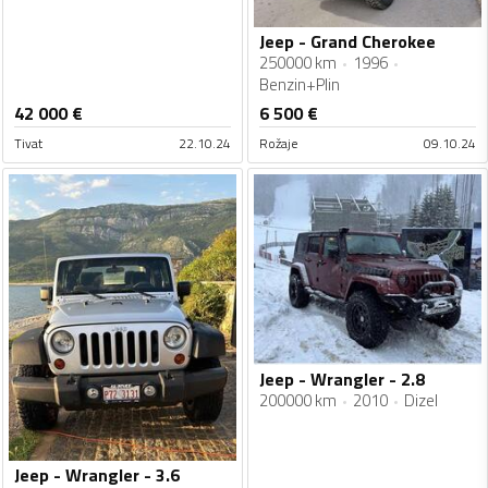
Jeep - Grand Cherokee
250000 km
1996
Benzin+Plin
42 000
€
6 500
€
Tivat
22.10.24
Rožaje
09.10.24
Jeep - Wrangler - 2.8
200000 km
2010
Dizel
Jeep - Wrangler - 3.6