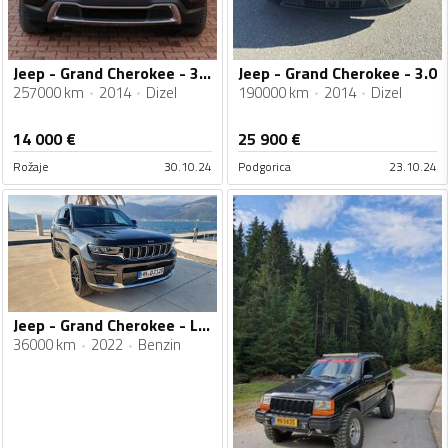
Jeep - Grand Cherokee - 3.0 CRD
Jeep - Grand Cherokee - 3.0
257000 km
2014
Dizel
190000 km
2014
Dizel
14 000
€
25 900
€
Rožaje
30.10.24
Podgorica
23.10.24
Jeep - Grand Cherokee - Limited L
36000 km
2022
Benzin