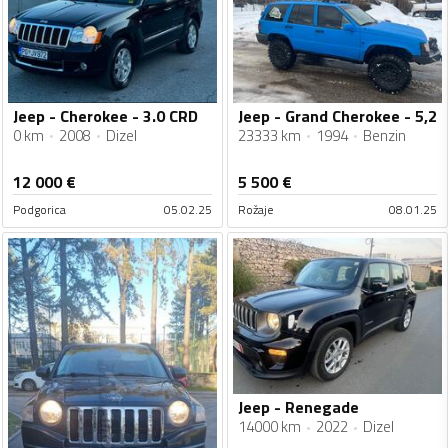
Jeep - Cherokee - 3.0 CRD
Jeep - Grand Cherokee - 5,2
0 km
2008
Dizel
23333 km
1994
Benzin
12 000
€
5 500
€
Podgorica
05.02.25
Rožaje
08.01.25
Jeep - Renegade
14000 km
2022
Dizel