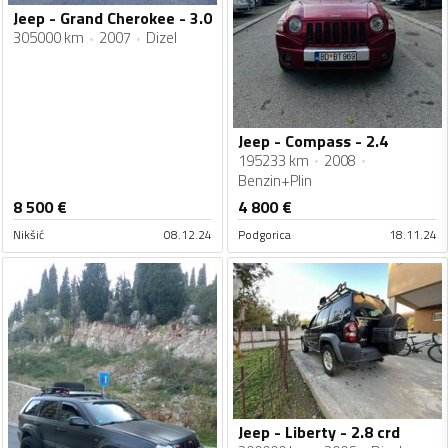
Jeep - Grand Cherokee - 3.0
305000 km
2007
Dizel
Jeep - Compass - 2.4
195233 km
2008
Benzin+Plin
8 500
€
4 800
€
Nikšić
08.12.24
Podgorica
18.11.24
Jeep - Liberty - 2.8 crd