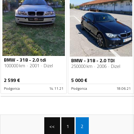
BMW - 318 - 2.0 tdi
BMW - 318 - 2.0 TDI
100000 km
2001
Dizel
250000 km
2006
Dizel
2 599
€
5 000
€
Podgorica
14.11.21
Podgorica
18.06.21
<<
1
2