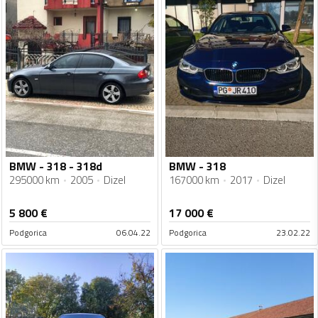
BMW - 318 - 318d
BMW - 318
295000 km
2005
Dizel
167000 km
2017
Dizel
5 800
€
17 000
€
Podgorica
06.04.22
Podgorica
23.02.22