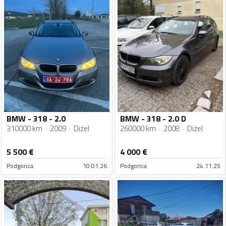
BMW - 318 - 2.0
BMW - 318 - 2.0 D
310000 km
2009
Dizel
260000 km
2008
Dizel
5 500
€
4 000
€
Podgorica
10.01.26
Podgorica
24.11.25