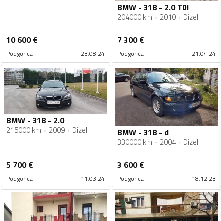
BMW - 318 - 2.0 TDI
204000 km
2010
Dizel
10 600
€
7 300
€
Podgorica
23.08.24
Podgorica
21.04.24
BMW - 318 - 2.0
215000 km
2009
Dizel
BMW - 318 - d
330000 km
2004
Dizel
5 700
€
3 600
€
Podgorica
11.03.24
Podgorica
18.12.23