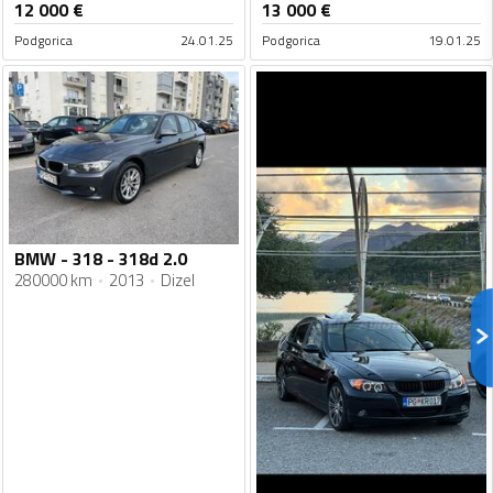
12 000
€
13 000
€
Podgorica
24.01.25
Podgorica
19.01.25
BMW - 318 - 318d 2.0
280000 km
2013
Dizel