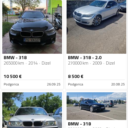
BMW - 318
BMW - 318 - 2.0
265000 km
2014
Dizel
270000 km
2009
Dizel
10 500
€
8 500
€
Podgorica
26.09.25
Podgorica
20.08.25
BMW - 318