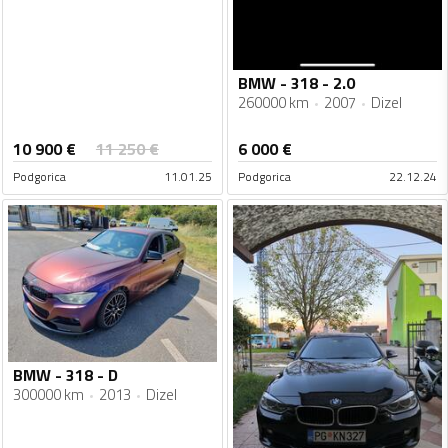
BMW - 318 - 2.0
260000 km
2007
Dizel
10 900
€
11 250
€
6 000
€
Podgorica
11.01.25
Podgorica
22.12.24
BMW - 318 - D
300000 km
2013
Dizel