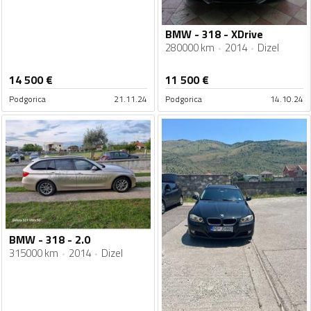
BMW - 318 - XDrive
280000 km
2014
Dizel
14 500
€
11 500
€
Podgorica
21.11.24
Podgorica
14.10.24
BMW - 318 - 2.0
315000 km
2014
Dizel