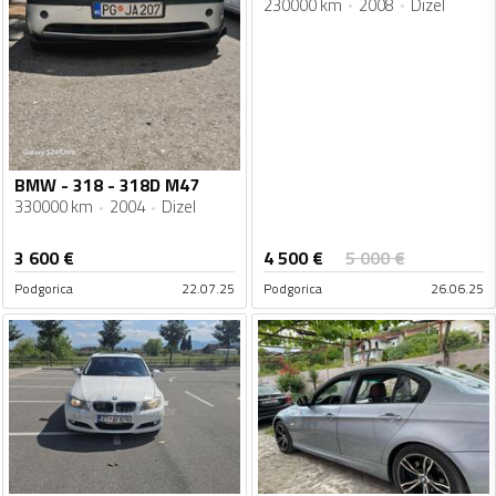
230000 km
2008
Dizel
BMW - 318 - 318D M47
330000 km
2004
Dizel
4 500
€
3 600
€
5 000
€
Podgorica
22.07.25
Podgorica
26.06.25