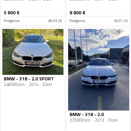
5 800
€
8 800
€
Podgorica
28.03.25
Podgorica
29.01.25
BMW - 318 - 2.0 SPORT
248000 km
2014
Dizel
BMW - 318 - 2.0
235000 km
2013
Dizel