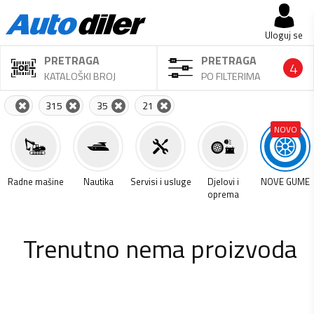
Uloguj se
PRETRAGA
PRETRAGA
4
KATALOŠKI BROJ
PO FILTERIMA
315
35
21
NOVO
a
Radne mašine
Nautika
Servisi i usluge
Djelovi i
NOVE GUME
oprema
Trenutno nema proizvoda