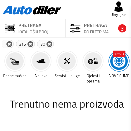
Uloguj se
PRETRAGA
PRETRAGA
3
KATALOŠKI BROJ
PO FILTERIMA
315
30
NOVO
a
Radne mašine
Nautika
Servisi i usluge
Djelovi i
NOVE GUME
oprema
Trenutno nema proizvoda