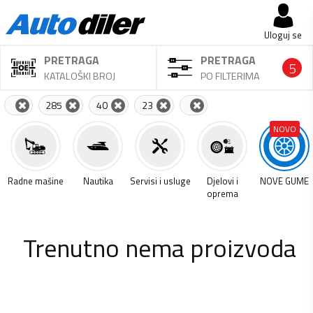
Uloguj se
PRETRAGA
PRETRAGA
5
KATALOŠKI BROJ
PO FILTERIMA
285
40
23
NOVO
a
Radne mašine
Nautika
Servisi i usluge
Djelovi i
NOVE GUME
oprema
Trenutno nema proizvoda