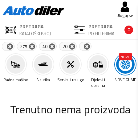
Uloguj se
PRETRAGA
PRETRAGA
5
KATALOŠKI BROJ
PO FILTERIMA
275
40
20
NOVO
a
Radne mašine
Nautika
Servisi i usluge
Djelovi i
NOVE GUME
oprema
Trenutno nema proizvoda