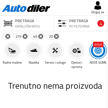
Uloguj se
PRETRAGA
PRETRAGA
4
KATALOŠKI BROJ
PO FILTERIMA
275
40
20
NOVO
a
Radne mašine
Nautika
Servisi i usluge
Djelovi i
NOVE GUME
oprema
Trenutno nema proizvoda