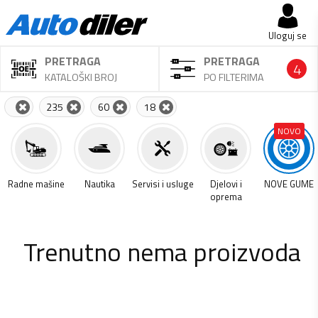
Uloguj se
PRETRAGA
PRETRAGA
4
KATALOŠKI BROJ
PO FILTERIMA
235
60
18
NOVO
a
Radne mašine
Nautika
Servisi i usluge
Djelovi i
NOVE GUME
oprema
Trenutno nema proizvoda