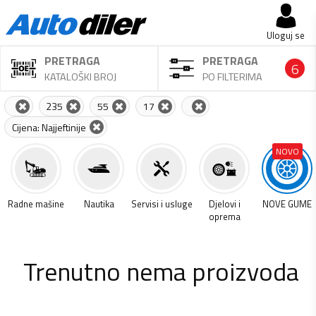
Uloguj se
PRETRAGA
PRETRAGA
6
KATALOŠKI BROJ
PO FILTERIMA
235
55
17
Cijena: Najjeftinije
NOVO
a
Radne mašine
Nautika
Servisi i usluge
Djelovi i
NOVE GUME
oprema
Trenutno nema proizvoda