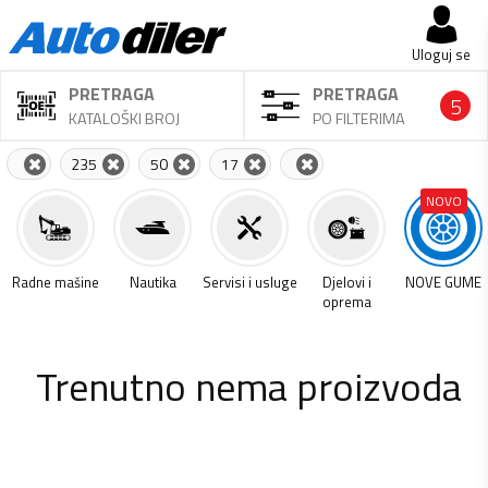
Uloguj se
PRETRAGA
PRETRAGA
5
KATALOŠKI BROJ
PO FILTERIMA
235
50
17
NOVO
a
Radne mašine
Nautika
Servisi i usluge
Djelovi i
NOVE GUME
oprema
Trenutno nema proizvoda