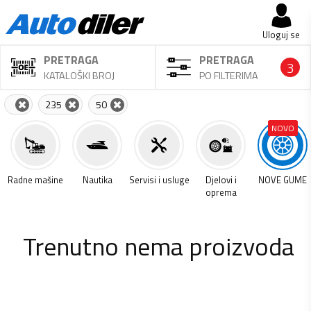
Uloguj se
PRETRAGA
PRETRAGA
3
KATALOŠKI BROJ
PO FILTERIMA
235
50
NOVO
a
Radne mašine
Nautika
Servisi i usluge
Djelovi i
NOVE GUME
oprema
Trenutno nema proizvoda