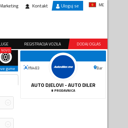
ME
Marketing
Kontakt
Uloguj se
SLUGE
REGISTRACIJA VOZILA
DODAJ OGLAS
Bar
YN483
ove gume
AUTO DJELOVI - AUTO DILER
#
PRODAVNICA