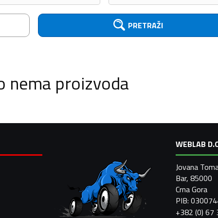
PRETRAŽI
o nema proizvoda
WEBLAB D.O
Jovana Toma
Bar, 85000
Crna Gora
PIB: 03007
+382 (0) 67