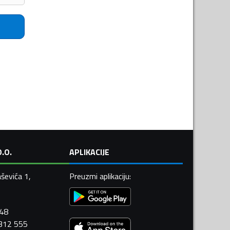
.O.
APLIKACIJE
ševića 1,
Preuzmi aplikaciju
:
448
 312 555