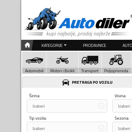
KATEGORIJE
PRODAVNICE
AUTO
Automobili
Motori i Bicikli
Transport
Poljoprivreda
PRETRAGA PO VOZILU
Širina:
Visina:
Izaberi
Izaberi
Tip vozila:
Sezona:
Izaberi
Izaberi