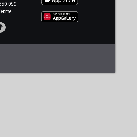
 550 099
ler.me