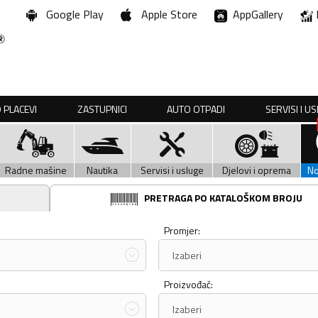
Google Play
Apple Store
AppGallery
 PLACEVI
ZASTUPNICI
AUTO OTPADI
SERVISI I U
Radne mašine
Nautika
Servisi i usluge
Djelovi i oprema
N
PRETRAGA PO KATALOŠKOM BROJU
Promjer:
Izaberi
Proizvođač:
Izaberi