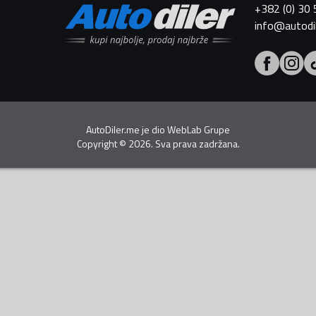
+382 (0) 30
info@autodi
AutoDiler.me je dio
WebLab Grupe
Copyright
©
2026. Sva prava zadržana.