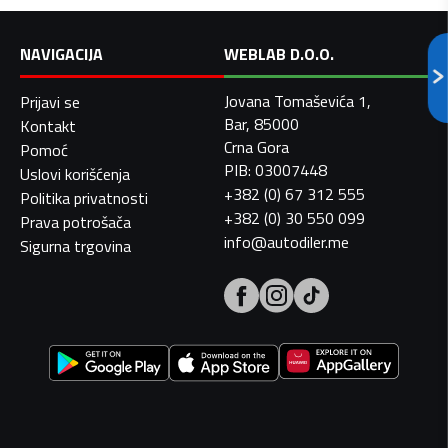
NAVIGACIJA
WEBLAB D.O.O.
Jovana Tomaševića 1,
Prijavi se
Bar, 85000
Kontakt
Crna Gora
Pomoć
PIB: 03007448
Uslovi korišćenja
+382 (0) 67 312 555
Politika privatnosti
+382 (0) 30 550 099
Prava potrošača
info@autodiler.me
Sigurna trgovina