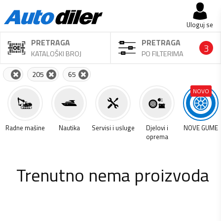
Uloguj se
PRETRAGA
PRETRAGA
3
KATALOŠKI BROJ
PO FILTERIMA
205
65
NOVO
a
Radne mašine
Nautika
Servisi i usluge
Djelovi i
NOVE GUME
oprema
Trenutno nema proizvoda