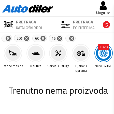
Uloguj se
PRETRAGA
PRETRAGA
5
KATALOŠKI BROJ
PO FILTERIMA
205
60
16
NOVO
a
Radne mašine
Nautika
Servisi i usluge
Djelovi i
NOVE GUME
oprema
Trenutno nema proizvoda