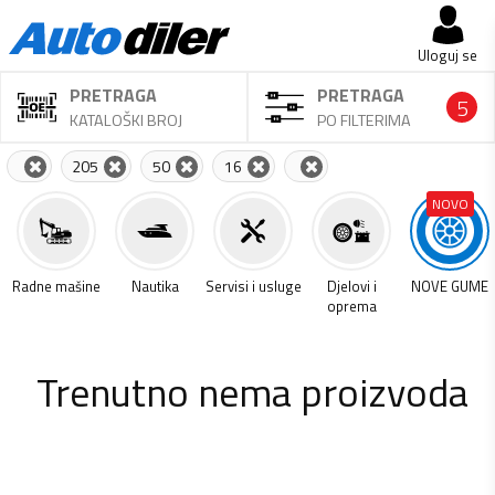
Uloguj se
PRETRAGA
PRETRAGA
5
KATALOŠKI BROJ
PO FILTERIMA
205
50
16
NOVO
a
Radne mašine
Nautika
Servisi i usluge
Djelovi i
NOVE GUME
oprema
Trenutno nema proizvoda