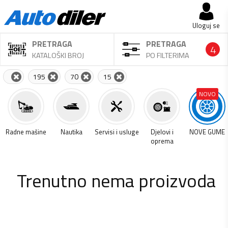
Uloguj se
PRETRAGA
PRETRAGA
4
KATALOŠKI BROJ
PO FILTERIMA
195
70
15
NOVO
a
Radne mašine
Nautika
Servisi i usluge
Djelovi i
NOVE GUME
oprema
Trenutno nema proizvoda