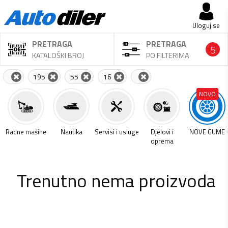
Uloguj se
PRETRAGA
PRETRAGA
5
KATALOŠKI BROJ
PO FILTERIMA
195
55
16
NOVO
a
Radne mašine
Nautika
Servisi i usluge
Djelovi i
NOVE GUME
oprema
Trenutno nema proizvoda