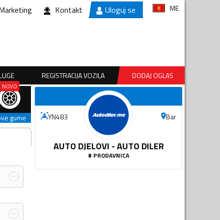
ME
Marketing
Kontakt
Uloguj se
SLUGE
REGISTRACIJA VOZILA
DODAJ OGLAS
Bar
YN483
ove gume
AUTO DJELOVI - AUTO DILER
#
PRODAVNICA