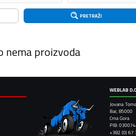
PRETRAŽI
o nema proizvoda
WEBLAB D.O
Jovana Toma
Bar, 85000
Crna Gora
PIB: 03007
+382 (0) 67