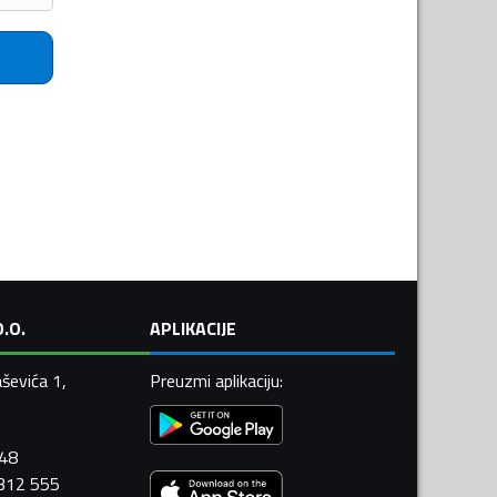
.O.
APLIKACIJE
ševića 1,
Preuzmi aplikaciju
:
448
 312 555