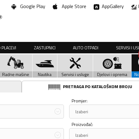
Google Play
Apple Store
AppGallery
 PLACEVI
ZASTUPNICI
AUTO OTPADI
SERVISI I U
Radne mašine
Nautika
Servisi i usluge
Djelovi i oprema
N
PRETRAGA PO KATALOŠKOM BROJU
Promjer:
Izaberi
Proizvođač:
Izaberi