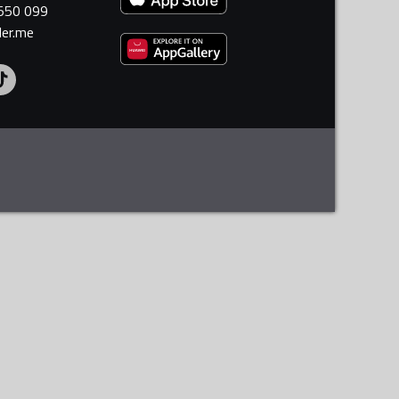
 550 099
ler.me