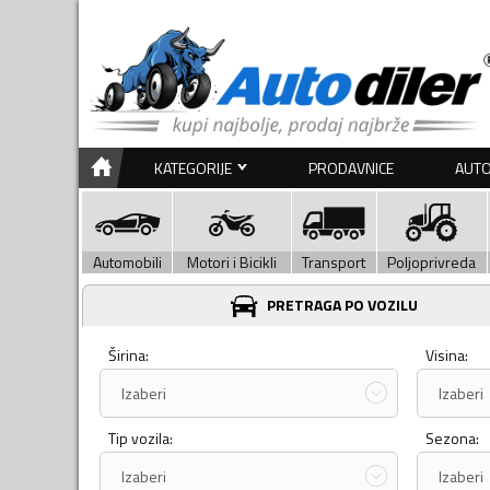
KATEGORIJE
PRODAVNICE
AUTO
Automobili
Motori i Bicikli
Transport
Poljoprivreda
PRETRAGA PO VOZILU
Širina:
Visina:
Izaberi
Izaberi
Tip vozila:
Sezona:
Izaberi
Izaberi