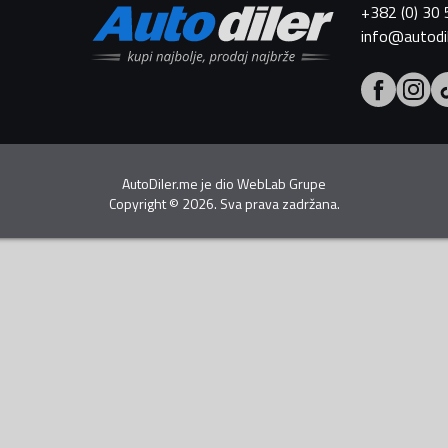
+382 (0) 30
info@autodi
AutoDiler.me je dio
WebLab Grupe
Copyright
©
2026. Sva prava zadržana.