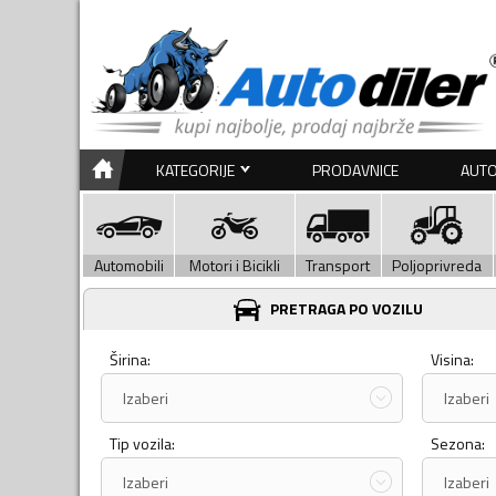
KATEGORIJE
PRODAVNICE
AUTO
Automobili
Motori i Bicikli
Transport
Poljoprivreda
PRETRAGA PO VOZILU
Širina:
Visina:
Izaberi
Izaberi
Tip vozila:
Sezona:
Izaberi
Izaberi