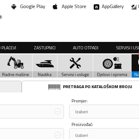
Google Play
Apple Store
AppGallery
 PLACEVI
ZASTUPNICI
AUTO OTPADI
SERVISI I U
Radne mašine
Nautika
Servisi i usluge
Djelovi i oprema
N
PRETRAGA PO KATALOŠKOM BROJU
Promjer:
Izaberi
Proizvođač:
Izaberi