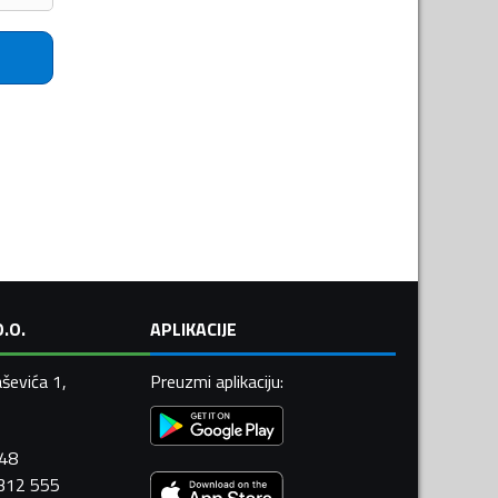
.O.
APLIKACIJE
ševića 1,
Preuzmi aplikaciju
:
448
 312 555