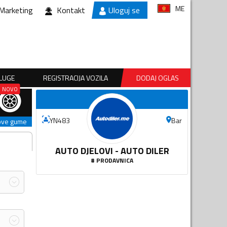
ME
Marketing
Kontakt
Uloguj se
SLUGE
REGISTRACIJA VOZILA
DODAJ OGLAS
Bar
YN483
ove gume
AUTO DJELOVI - AUTO DILER
#
PRODAVNICA