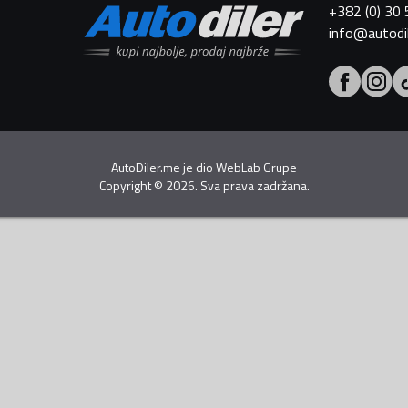
+382 (0) 30
info@autodi
AutoDiler.me je dio
WebLab Grupe
Copyright
©
2026. Sva prava zadržana.