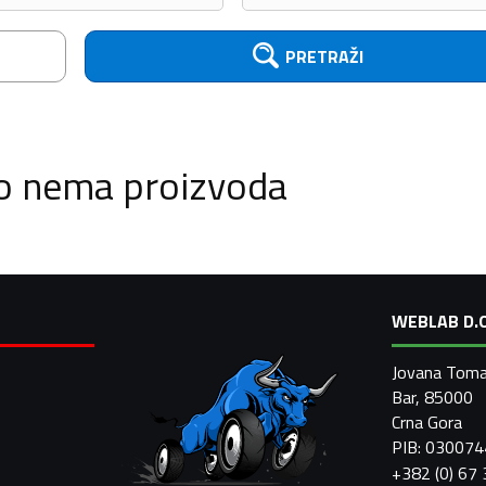
PRETRAŽI
o nema proizvoda
WEBLAB D.O
Jovana Toma
Bar, 85000
Crna Gora
PIB: 03007
+382 (0) 67