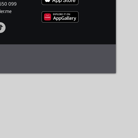
 550 099
ler.me