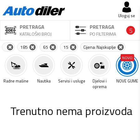
Uloguj se
PRETRAGA
PRETRAGA
5
KATALOŠKI BROJ
PO FILTERIMA
185
65
15
Cijena: Najskuplje
NOVO
a
Radne mašine
Nautika
Servisi i usluge
Djelovi i
NOVE GUME
oprema
Trenutno nema proizvoda