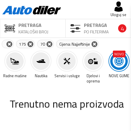
Uloguj se
PRETRAGA
PRETRAGA
4
KATALOŠKI BROJ
PO FILTERIMA
175
70
Cijena: Najjeftinije
NOVO
a
Radne mašine
Nautika
Servisi i usluge
Djelovi i
NOVE GUME
oprema
Trenutno nema proizvoda