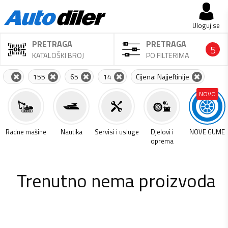
Uloguj se
PRETRAGA
PRETRAGA
5
KATALOŠKI BROJ
PO FILTERIMA
155
65
14
Cijena: Najjeftinije
NOVO
a
Radne mašine
Nautika
Servisi i usluge
Djelovi i
NOVE GUME
oprema
Trenutno nema proizvoda