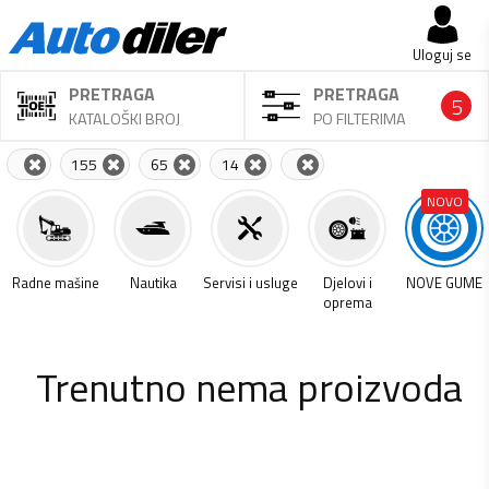
Uloguj se
PRETRAGA
PRETRAGA
5
KATALOŠKI BROJ
PO FILTERIMA
155
65
14
NOVO
a
Radne mašine
Nautika
Servisi i usluge
Djelovi i
NOVE GUME
oprema
Trenutno nema proizvoda