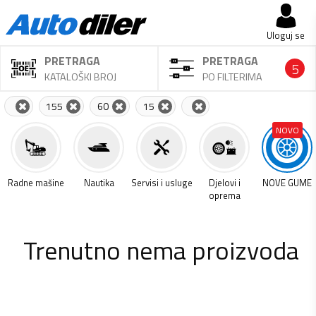
Uloguj se
PRETRAGA
PRETRAGA
5
KATALOŠKI BROJ
PO FILTERIMA
155
60
15
NOVO
a
Radne mašine
Nautika
Servisi i usluge
Djelovi i
NOVE GUME
oprema
Trenutno nema proizvoda