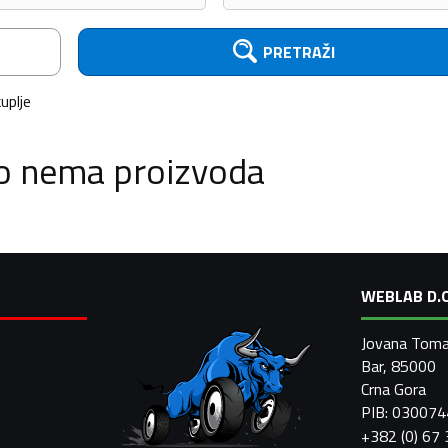
PRETRAŽI
uplje
o nema proizvoda
WEBLAB D.O
Jovana Toma
Bar, 85000
Crna Gora
PIB: 03007
+382 (0) 67