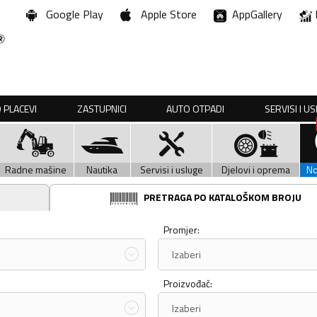
Google Play
Apple Store
AppGallery
 PLACEVI
ZASTUPNICI
AUTO OTPADI
SERVISI I U
Radne mašine
Nautika
Servisi i usluge
Djelovi i oprema
N
PRETRAGA PO KATALOŠKOM BROJU
Promjer:
Izaberi
Proizvođač:
Izaberi