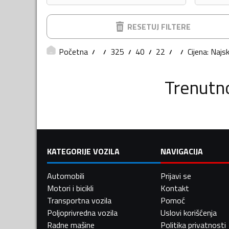
RESETUJ FILTERE
Početna
325
40
22
Cijena: Najsk
Trenutn
KATEGORIJE VOZILA
NAVIGACIJA
Automobili
Prijavi se
Motori i bicikli
Kontakt
Transportna vozila
Pomoć
Poljoprivredna vozila
Uslovi korišćenja
Radne mašine
Politika privatnosti