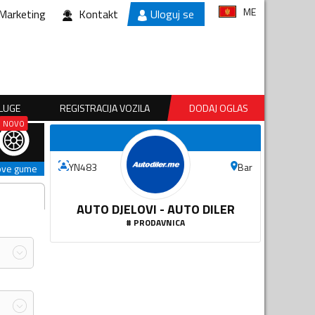
ME
Marketing
Kontakt
Uloguj se
SLUGE
REGISTRACIJA VOZILA
DODAJ OGLAS
Bar
YN483
ove gume
AUTO DJELOVI - AUTO DILER
#
PRODAVNICA