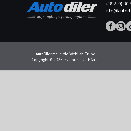
+382 (0) 30
info@autodi
AutoDiler.me je dio
WebLab Grupe
Copyright
©
2026. Sva prava zadržana.