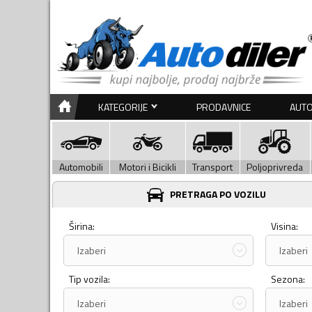
KATEGORIJE
PRODAVNICE
AUTO
Automobili
Motori i Bicikli
Transport
Poljoprivreda
PRETRAGA PO VOZILU
Širina:
Visina:
Izaberi
Izaberi
Tip vozila:
Sezona:
Izaberi
Izaberi