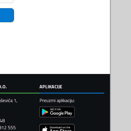
.O.
APLIKACIJE
ševića 1,
Preuzmi aplikaciju
:
448
 312 555