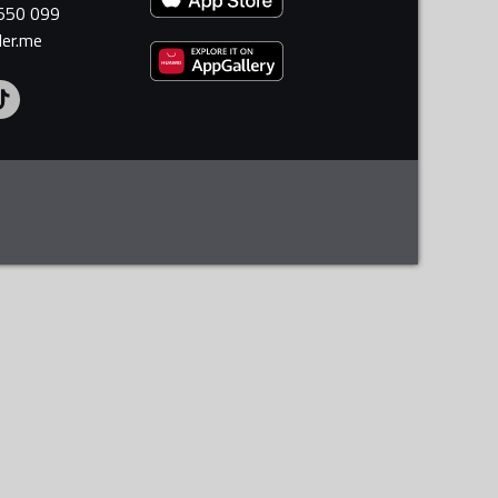
 550 099
ler.me