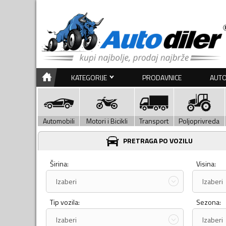
KATEGORIJE
PRODAVNICE
AUTO
Automobili
Motori i Bicikli
Transport
Poljoprivreda
PRETRAGA PO VOZILU
Širina:
Visina:
Izaberi
Izaberi
Tip vozila:
Sezona:
Izaberi
Izaberi