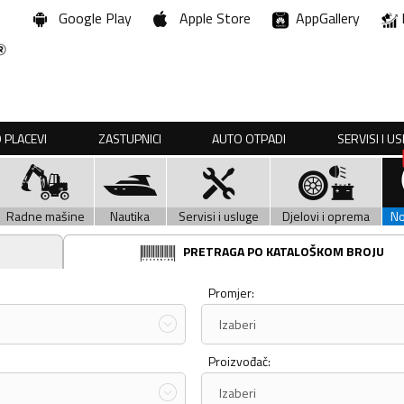
Google Play
Apple Store
AppGallery
 PLACEVI
ZASTUPNICI
AUTO OTPADI
SERVISI I U
Radne mašine
Nautika
Servisi i usluge
Djelovi i oprema
N
PRETRAGA PO KATALOŠKOM BROJU
Promjer:
Izaberi
Proizvođač:
Izaberi