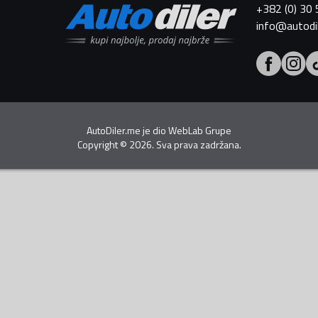
+382 (0) 30
info@autodi
AutoDiler.me je dio
WebLab Grupe
Copyright
©
2026. Sva prava zadržana.