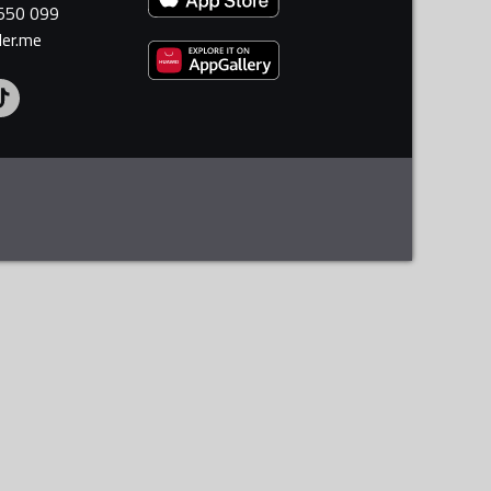
 550 099
ler.me