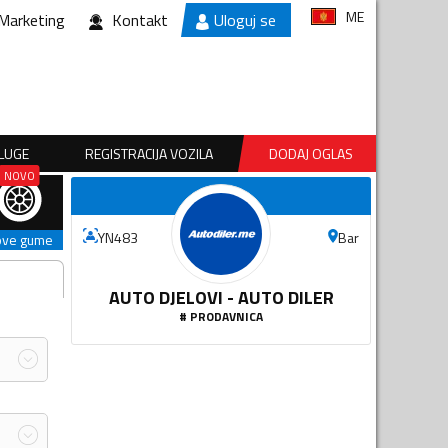
ME
Marketing
Kontakt
Uloguj se
SLUGE
REGISTRACIJA VOZILA
DODAJ OGLAS
Bar
YN483
ove gume
AUTO DJELOVI - AUTO DILER
#
PRODAVNICA