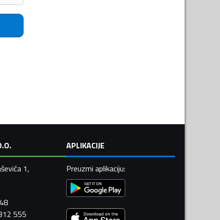
.O.
APLIKACIJE
ševića 1,
Preuzmi aplikaciju
:
448
 312 555