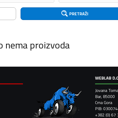
PRETRAŽI
o nema proizvoda
WEBLAB D.O
Jovana Toma
Bar, 85000
Crna Gora
PIB: 03007
+382 (0) 67