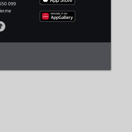
 550 099
ler.me