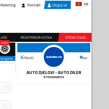
ME
Marketing
Kontakt
Uloguj se
SLUGE
REGISTRACIJA VOZILA
DODAJ OGLAS
Bar
YN483
ove gume
AUTO DJELOVI - AUTO DILER
#
PRODAVNICA