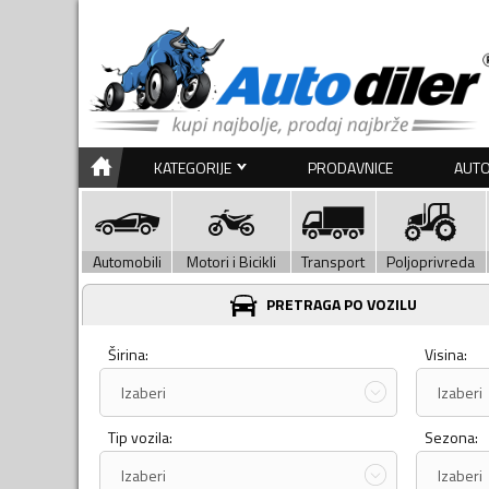
KATEGORIJE
PRODAVNICE
AUTO
Automobili
Motori i Bicikli
Transport
Poljoprivreda
PRETRAGA PO VOZILU
Širina:
Visina:
Izaberi
Izaberi
Tip vozila:
Sezona:
Izaberi
Izaberi