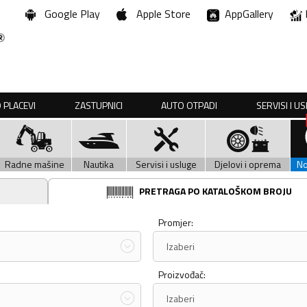
Google Play
Apple Store
AppGallery
 PLACEVI
ZASTUPNICI
AUTO OTPADI
SERVISI I U
Radne mašine
Nautika
Servisi i usluge
Djelovi i oprema
N
PRETRAGA PO KATALOŠKOM BROJU
Promjer:
Izaberi
Proizvođač:
Izaberi