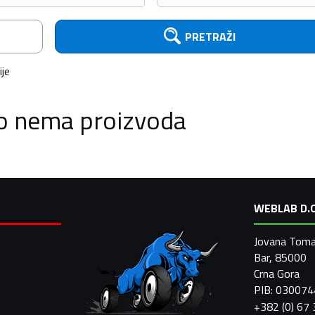
PRETRAŽI
ije
o nema proizvoda
WEBLAB D.O
Jovana Toma
Bar, 85000
Crna Gora
PIB: 03007
+382 (0) 67