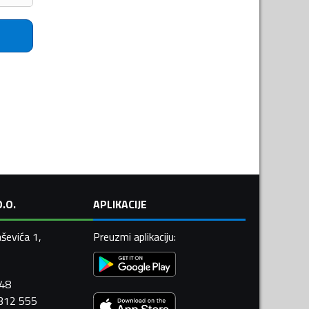
.O.
APLIKACIJE
ševića 1,
Preuzmi aplikaciju
:
448
 312 555