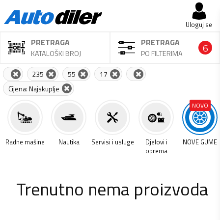
Uloguj se
PRETRAGA
PRETRAGA
6
KATALOŠKI BROJ
PO FILTERIMA
235
55
17
Cijena: Najskuplje
NOVO
a
Radne mašine
Nautika
Servisi i usluge
Djelovi i
NOVE GUME
oprema
Trenutno nema proizvoda