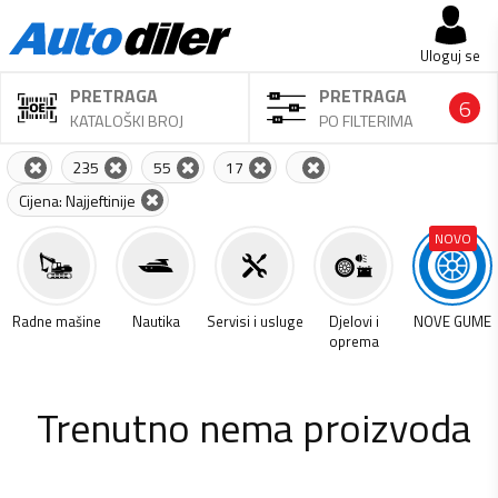
Uloguj se
PRETRAGA
PRETRAGA
6
KATALOŠKI BROJ
PO FILTERIMA
235
55
17
Cijena: Najjeftinije
NOVO
a
Radne mašine
Nautika
Servisi i usluge
Djelovi i
NOVE GUME
oprema
Trenutno nema proizvoda