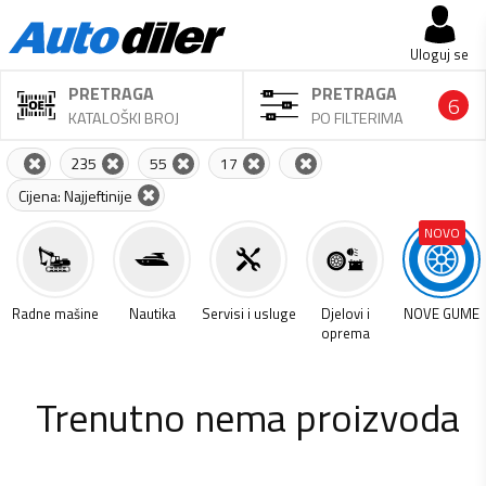
Uloguj se
PRETRAGA
PRETRAGA
6
KATALOŠKI BROJ
PO FILTERIMA
235
55
17
Cijena: Najjeftinije
NOVO
a
Radne mašine
Nautika
Servisi i usluge
Djelovi i
NOVE GUME
oprema
Trenutno nema proizvoda