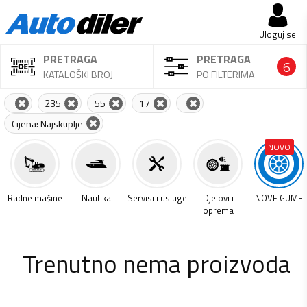
Uloguj se
PRETRAGA
PRETRAGA
6
KATALOŠKI BROJ
PO FILTERIMA
235
55
17
Cijena: Najskuplje
NOVO
a
Radne mašine
Nautika
Servisi i usluge
Djelovi i
NOVE GUME
oprema
Trenutno nema proizvoda