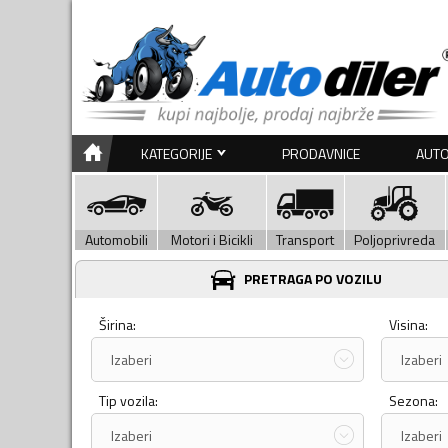
KATEGORIJE
PRODAVNICE
AUTO
Automobili
Motori i Bicikli
Transport
Poljoprivreda
PRETRAGA PO VOZILU
Širina:
Visina:
Izaberi
Izaberi
Tip vozila:
Sezona:
Izaberi
Izaberi