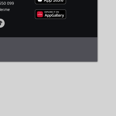
 550 099
ler.me