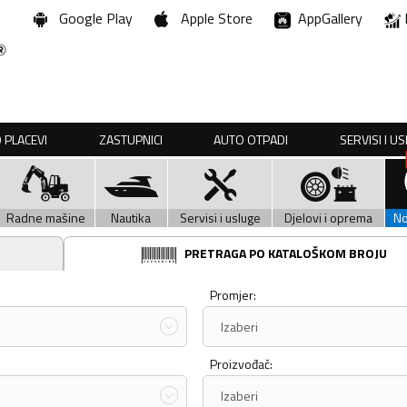
Google Play
Apple Store
AppGallery
 PLACEVI
ZASTUPNICI
AUTO OTPADI
SERVISI I U
Radne mašine
Nautika
Servisi i usluge
Djelovi i oprema
N
PRETRAGA PO KATALOŠKOM BROJU
Promjer:
Izaberi
Proizvođač:
Izaberi