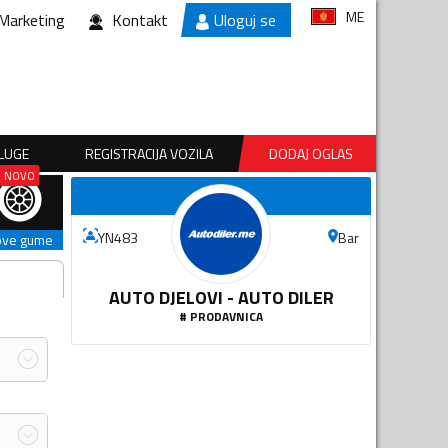
ME
Marketing
Kontakt
Uloguj se
SLUGE
REGISTRACIJA VOZILA
DODAJ OGLAS
Bar
YN483
ove gume
AUTO DJELOVI - AUTO DILER
#
PRODAVNICA