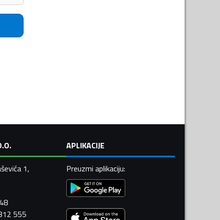
.O.
APLIKACIJE
ševića 1,
Preuzmi aplikaciju
:
448
 312 555