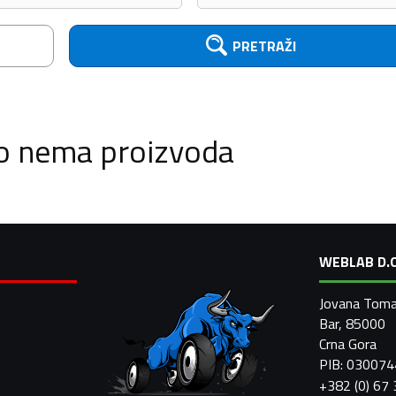
PRETRAŽI
o nema proizvoda
WEBLAB D.O
Jovana Toma
Bar, 85000
Crna Gora
PIB: 03007
+382 (0) 67