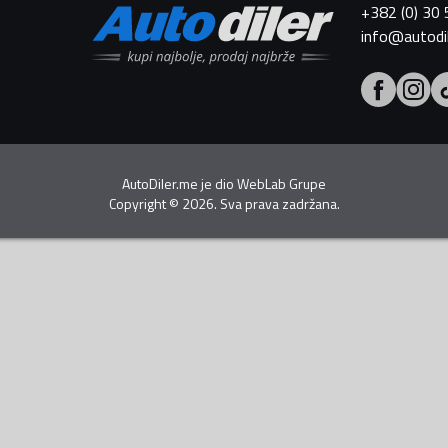
+382 (0) 30
info@autodi
AutoDiler.me je dio
WebLab Grupe
Copyright
©
2026. Sva prava zadržana.