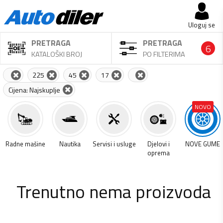
Uloguj se
PRETRAGA
PRETRAGA
6
KATALOŠKI BROJ
PO FILTERIMA
225
45
17
Cijena: Najskuplje
NOVO
a
Radne mašine
Nautika
Servisi i usluge
Djelovi i
NOVE GUME
oprema
Trenutno nema proizvoda