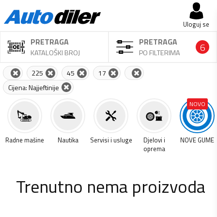
Uloguj se
PRETRAGA
PRETRAGA
6
KATALOŠKI BROJ
PO FILTERIMA
225
45
17
Cijena: Najjeftinije
NOVO
a
Radne mašine
Nautika
Servisi i usluge
Djelovi i
NOVE GUME
oprema
Trenutno nema proizvoda