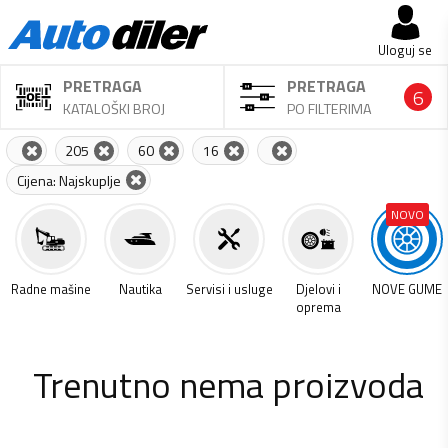
Uloguj se
PRETRAGA
PRETRAGA
6
KATALOŠKI BROJ
PO FILTERIMA
205
60
16
Cijena: Najskuplje
NOVO
a
Radne mašine
Nautika
Servisi i usluge
Djelovi i
NOVE GUME
oprema
Trenutno nema proizvoda