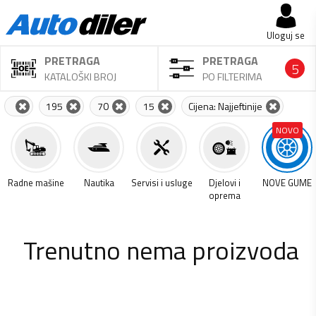
Uloguj se
PRETRAGA
PRETRAGA
5
KATALOŠKI BROJ
PO FILTERIMA
195
70
15
Cijena: Najjeftinije
NOVO
a
Radne mašine
Nautika
Servisi i usluge
Djelovi i
NOVE GUME
oprema
Trenutno nema proizvoda