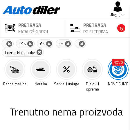
Uloguj se
PRETRAGA
PRETRAGA
6
KATALOŠKI BROJ
PO FILTERIMA
195
65
15
Cijena: Najskuplje
NOVO
a
Radne mašine
Nautika
Servisi i usluge
Djelovi i
NOVE GUME
oprema
Trenutno nema proizvoda