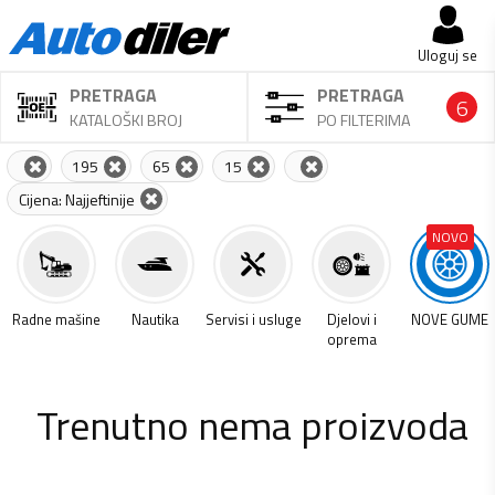
Uloguj se
PRETRAGA
PRETRAGA
6
KATALOŠKI BROJ
PO FILTERIMA
195
65
15
Cijena: Najjeftinije
NOVO
a
Radne mašine
Nautika
Servisi i usluge
Djelovi i
NOVE GUME
oprema
Trenutno nema proizvoda