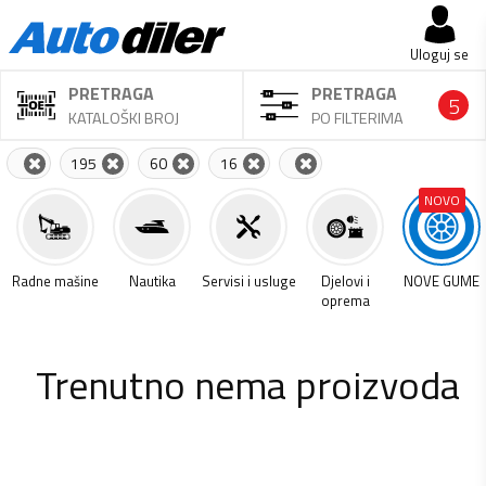
Uloguj se
PRETRAGA
PRETRAGA
5
KATALOŠKI BROJ
PO FILTERIMA
195
60
16
NOVO
a
Radne mašine
Nautika
Servisi i usluge
Djelovi i
NOVE GUME
oprema
Trenutno nema proizvoda