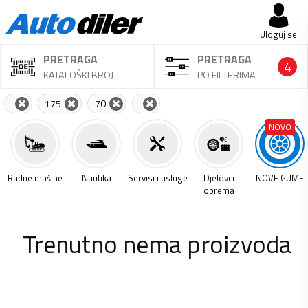
Uloguj se
PRETRAGA
PRETRAGA
4
KATALOŠKI BROJ
PO FILTERIMA
175
70
NOVO
a
Radne mašine
Nautika
Servisi i usluge
Djelovi i
NOVE GUME
oprema
Trenutno nema proizvoda